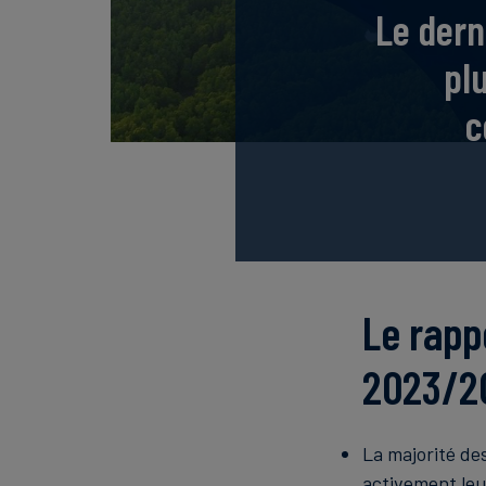
Le dern
pl
c
Le rapp
2023/20
La majorité de
activement leu