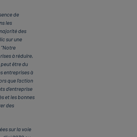
bsence de
ns les
majorité des
ic sur une
“Notre
ises à réduire,
 peut être du
s entreprises à
rs que l'action
nts d'entreprise
ès et les bonnes
rer des
es sur la voie