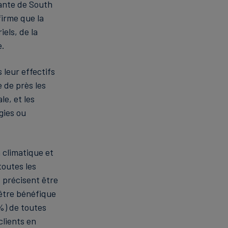
ante de South
firme que la
els, de la
e.
 leur effectifs
e de près les
e, et les
gies ou
 climatique et
toutes les
s précisent être
être bénéfique
 %) de toutes
clients en