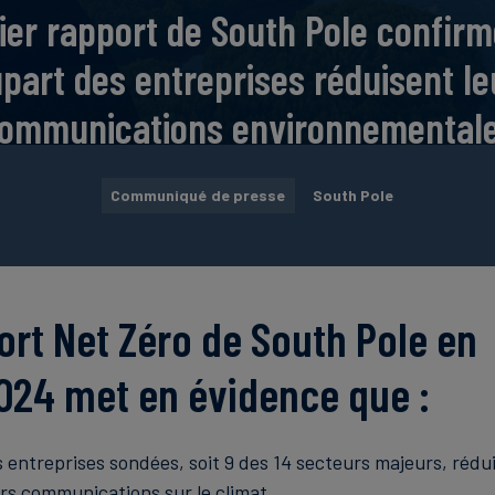
ier rapport de South Pole confirm
upart des entreprises réduisent le
ommunications environnemental
Communiqué de presse
South Pole
ort Net Zéro de South Pole en
24 met en évidence que :
s entreprises sondées, soit 9 des 14 secteurs majeurs, rédu
rs communications sur le climat.