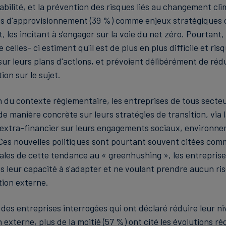
bilité, et la prévention des risques liés au changement cli
es d'approvisionnement (39 %) comme enjeux stratégiques 
les incitant à s'engager sur la voie du net zéro. Pourtant, 
 celles- ci estiment qu'il est de plus en plus difficile et ris
r leurs plans d'actions, et prévoient délibérément de rédu
on sur le sujet.
on du contexte réglementaire, les entreprises de tous secte
 manière concrète sur leurs stratégies de transition, via l
 extra-financier sur leurs engagements sociaux, environn
es nouvelles politiques sont pourtant souvent citées comm
pales de cette tendance au « greenhushing », les entreprise
s leur capacité à s'adapter et ne voulant prendre aucun ri
ion externe.
 des entreprises interrogées qui ont déclaré réduire leur n
externe, plus de la moitié (57 %) ont cité les évolutions r