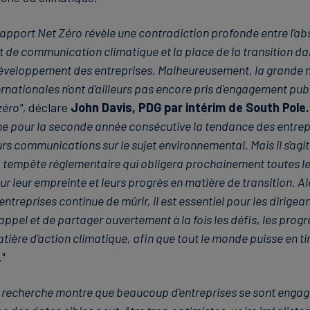
rapport Net Zéro révèle une contradiction profonde entre l'a
 de communication climatique et la place de la transition da
développement des entreprises. Malheureusement, la grande 
ernationales n'ont d'ailleurs pas encore pris d'engagement publ
zéro",
déclare
John Davis, PDG par intérim de South Pole.
e pour la seconde année consécutive la tendance des entrepr
urs communications sur le sujet environnemental. Mais il s'agit
a tempête réglementaire qui obligera prochainement toutes le
 leur empreinte et leurs progrès en matière de transition. Alo
ntreprises continue de mûrir, il est essentiel pour les dirigea
appel et de partager ouvertement à la fois les défis, les progr
tière d'action climatique, afin que tout le monde puisse en ti
.
"
 recherche montre que beaucoup d'entreprises se sont engagé