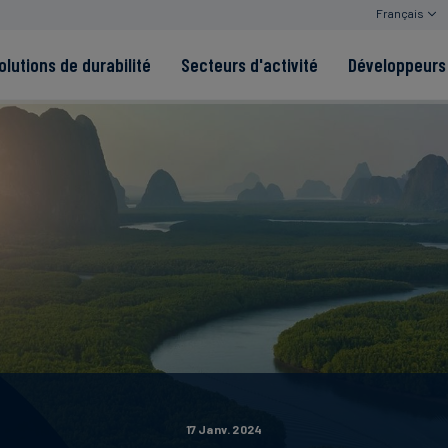
Français
olutions de durabilité
Secteurs d'activité
Développeurs 
de
Read more
Read more
tégrité
Read more
Read more
Read more
17 Janv. 2024