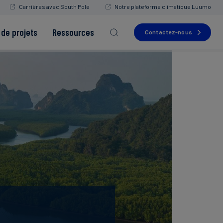
Carrières avec South Pole
Notre plateforme climatique Luumo
de projets
Ressources
Contactez-nous
Read more
Read more
Read more
Read more
Read more