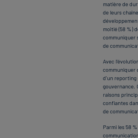
matière de dura
de leurs chaîn
développement, 
moitié (58 %) de
communiquer su
de communicati
Avec l'évoluti
communiquer de
d'un reporting
gouvernance. C
raisons princi
confiantes dan
de communicat
Parmi les 58 %
communication 