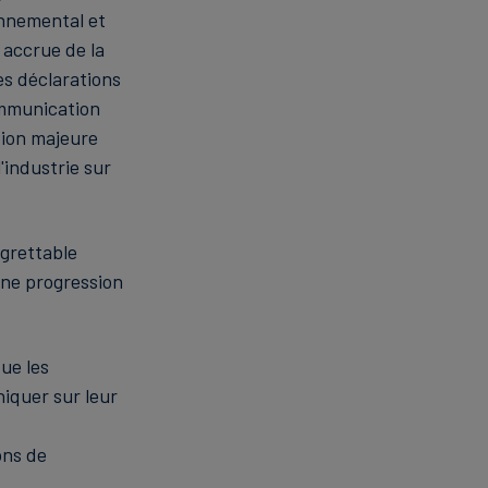
onnemental et
 accrue de la
es déclarations
ommunication
tion majeure
'industrie sur
grettable
une progression
ue les
iquer sur leur
ons de