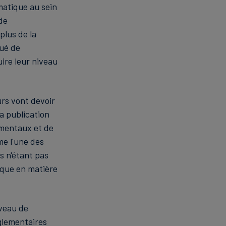
matique au sein
de
plus de la
qué de
ire leur niveau
urs vont devoir
a publication
ementaux et de
e l'une des
s n'étant pas
sque en matière
iveau de
églementaires