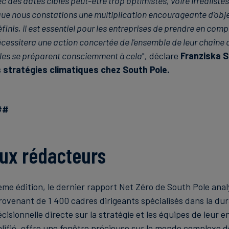
c des dates cibles peut-être trop optimistes, voire irréalistes
que nous constations une multiplication encourageante d'obje
finis, il est essentiel pour les entreprises de prendre en compt
écessitera une action concertée de l'ensemble de leur chaîne d
'elles se préparent consciemment à cela
"
,
déclare
Franziska S
s stratégies climatiques chez South Pole.
##
ux rédacteurs
ème édition, le dernier rapport Net Zéro de South Pole anal
ovenant de 1 400 cadres dirigeants spécialisés dans la dura
cisionnelle directe sur la stratégie et les équipes de leur e
lifié, offre une fenêtre précieuse sur le monde complexe de