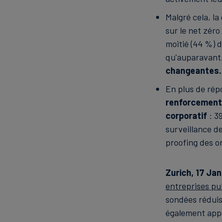
Malgré cela, l
sur le net zéro
moitié (44 %) d
qu'auparavant,
changeantes.
En plus de ré
renforcement 
corporatif
: 3
surveillance de
proofing des o
Zurich, 17 Ja
entreprises pu
sondées réduis
également appel