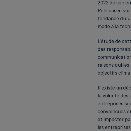
2022
de son en
Pole basée sur
tendance du « 
mode à la tech
L'étude de cet
des responsable
communications
raisons qui les
objectifs clima
Il existe un d
la volonté des
entreprises son
convaincues qu
et impacter pos
les entreprise