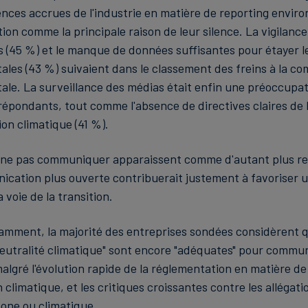
ences accrues de l'industrie en matière de reporting envir
on comme la principale raison de leur silence. La vigilance
ts (45 %) et le manque de données suffisantes pour étayer l
les (43 %) suivaient dans le classement des freins à la c
le. La surveillance des médias était enfin une préoccupa
répondants, tout comme l'absence de directives claires de l
on climatique (41 %).
 ne pas communiquer apparaissent comme d'autant plus re
cation plus ouverte contribuerait justement à favoriser 
a voie de la transition.
amment, la majorité des entreprises sondées considèrent q
eutralité climatique" sont encore "adéquates" pour commun
lgré l'évolution rapide de la réglementation en matière de
limatique, et les critiques croissantes contre les allégati
bone ou climatique.