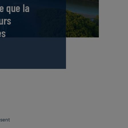
e que la
urs
es
isent