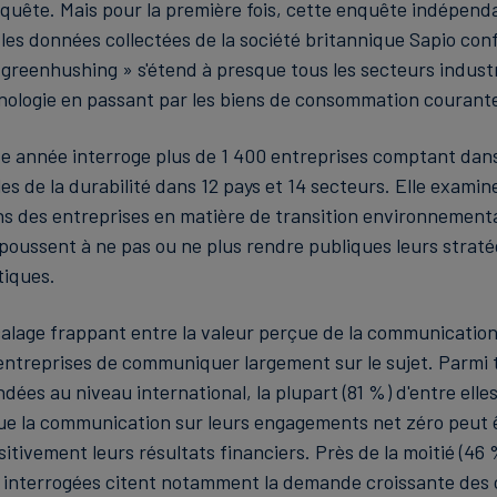
quête. Mais pour la première fois, cette enquête indépend
 les données collectées de la société britannique Sapio con
greenhushing » s'étend à presque tous les secteurs industri
nologie en passant par les biens de consommation courant
te année interroge plus de 1 400 entreprises comptant dans
s de la durabilité dans 12 pays et 14 secteurs. Elle examin
 des entreprises en matière de transition environnemental
 poussent à ne pas ou ne plus rendre publiques leurs straté
tiques.
écalage frappant entre la valeur perçue de la communication
 entreprises de communiquer largement sur le sujet. Parmi 
dées au niveau international, la plupart (81 %) d'entre elle
e la communication sur leurs engagements net zéro peut 
itivement leurs résultats financiers. Près de la moitié (46
s interrogées citent notamment la demande croissante des 