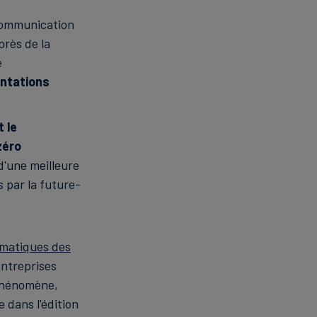
 communication
près de la
e
entations
t le
zéro
d'une meilleure
s par la future-
imatiques des
entreprises
 phénomène,
 dans l'édition