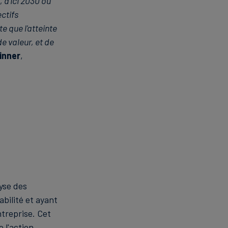
, d'ici 2030 ou
ctifs
e que l'atteinte
e valeur, et de
inner
,
yse des
bilité et ayant
ntreprise. Cet
 l'action