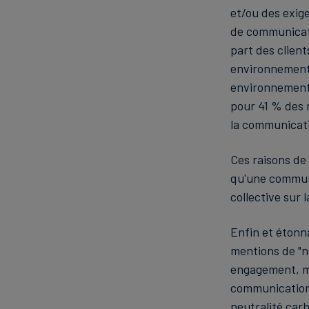
et/ou des exig
de communicati
part des clien
environnementa
environnementa
pour 41 % des 
la communicati
Ces raisons de
qu'une communi
collective sur l
Enfin et étonn
mentions de "n
engagement, ma
communication c
neutralité car