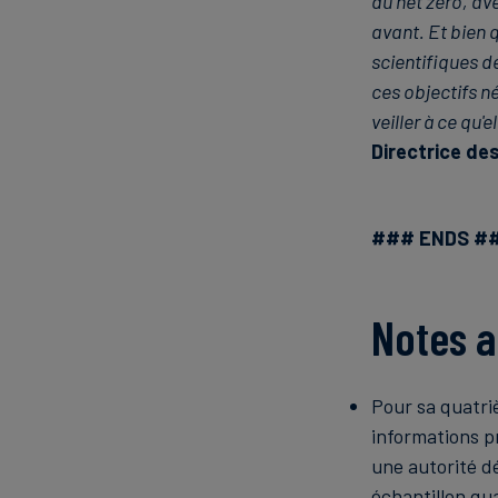
du net zéro, ave
avant. Et bien 
scientifiques dé
ces objectifs n
veiller à ce qu
Directrice de
### ENDS #
Notes a
Pour sa quatri
informations pr
une autorité dé
échantillon qua