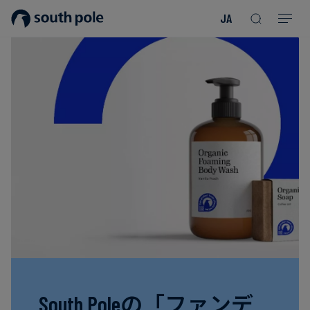
JA
企
消
プ
ガ
業
費
ロ
イ
理
財・
ジ
ド
念
フ
ェ
＆
ァ
ク
レ
ッ
ト
ポ
役
シ
を
ー
員
Read more
Read more
ョ
見
ト
紹
Read more
Read more
Read more
Read more
Read more
Read more
ン
る
Read more
Read more
介
今
エ
後
所
ネ
の
在
ル
イ
地
ギ
ベ
ー・
ン
South Poleの「ファンデ
誠