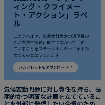
電
ト
ィング・クライメー
実
力・
さ
ト・アクション」ラベ
ガ
ケ
へ
ス
ル
ー
の
ス
取
食
ス
このラベルは、企業が誠実かつ透明性の
り
品・
タ
高い方法で持続可能性に向かって活動し
組
飲
デ
ていることをステークホルダーに示すた
み
料
ィ
めのものとなっています。
パンフレットをダウンロード
サ
ニ
ス
ュ
テ
ー
ナ
ス
気候変動問題に対し責任を持ち、長
ブ
期的かつ明確な計画を立てているこ
ル
とを外部に発信したい企業のため