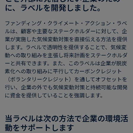
フ
に、ラベルを開発しました。
ァ
イ
ファンディング・クライメート・アクション・ラベ
ナ
ルは、顧客や主要なステークホルダーに対して、企
ン
業が実施した気候変動対策を直接伝える方法を提供
ス
します。ラベルで透明性を提供することで、気候変
動への取り組みを主張し将来計画をステークホルダ
ーと共有できます。また、このラベルは企業が脱炭
素化への取り組みに平行してカーボンクレジット
（ボランタリークレジット）を通してオフセットを
行い、企業の外でも気候変動対策と持続可能な開発
に資金を提供していることを強調します。
当ラベルは次の方法で企業の環境活
動をサポートします