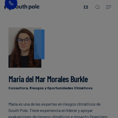
ES
Nuestra
Bienes
Descubre
Guías
misión
de
nuestros
y
consumo
proyectos
reportes
-
Liderazgo
Moda
Próximos
eventos
Ubicaciones
Energía
Read more
Read more
y
Read more
Read more
Read more
Read more
Read more
Read more
Blog
Nuestro
Read more
Read more
servicios
compromiso
Maria del Mar Morales Burkle
públicos
con
Casos
la
de
Consultora, Riesgos y Oportunidades Climáticos
Alimentos
integridad
estudio
y
María es una de las expertas en riesgos climáticos de
bebidas
South Pole. Tiene experiencia en liderar y apoyar
Noticias
evaluaciones de riesgos climáticos e impacto financiero