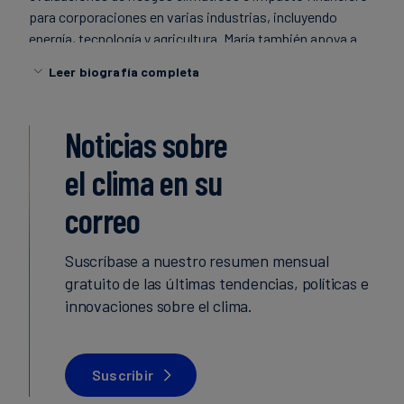
para corporaciones en varias industrias, incluyendo
Finanzas
energía, tecnología y agricultura. María también apoya a
sostenibles
los clientes en aspectos de cumplimiento de la CSRD y el
Leer biografía completa
TCFD, como la contabilidad de GEI y la resiliencia
empresarial.
Noticias sobre
Maria es licenciada en Gestión del Riesgo de Desastres y
el clima en su
Adaptación al Cambio Climático por la Universidad de
Lund, Suecia, y reside en Estocolmo.
correo
Suscríbase a nuestro resumen mensual
gratuito de las últimas tendencias, políticas e
innovaciones sobre el clima.
Suscribir