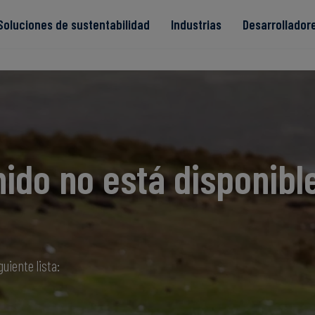
Soluciones de sustentabilidad
Industrias
Desarrollador
s
ido no está disponibl
Read more
Read more
ntegridad
Read more
Read more
Read more
guiente lista: