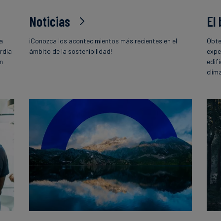
Noticias
El
la
¡Conozca los acontecimientos más recientes en el
Obte
rdia
ámbito de la sostenibilidad!
expe
ón
edif
o
clim