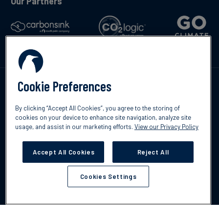
Our Partners
Cookie Preferences
Contáctenos
By clicking “Accept All Cookies”, you agree to the storing of
cookies on your device to enhance site navigation, analyze site
usage, and assist in our marketing efforts.
View our Privacy Policy
©2026 South Pole
Política de protección de datos
Descargo de
Accept All Cookies
Reject All
responsabilidad
Cookies Settings
Cookies Settings