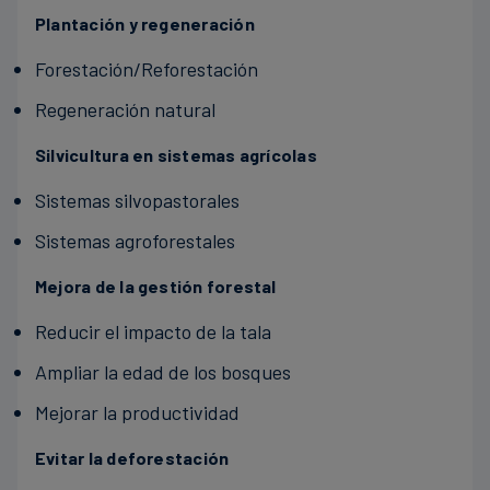
Plantación/protección de manglares
Plantación y regeneración
Mejoras a la calidad, versatilidad y salud del suelo
Forestación/Reforestación
Forestación/Reforestación
Sistemas ganaderos
Regeneración natural
Regeneración natural
Suplemento alimenticio para reducir el CH4
Protección de los bosques en pie
entérico en los rumiantes
Silvicultura en sistemas agrícolas
Mejora de las prácticas de pastoreo
Marismas, algas y pastos marinos
Sistemas silvopastorales
Gestión optimizada del ganado
Plantación, establecimiento y restauración de
Sistemas agroforestales
marismas, bosques de algas o lechos de hierbas
Mejora de la gestión forestal
marinas
Reducir el impacto de la tala
Protección de las zonas existentes contra la
degradación o la conversión
Ampliar la edad de los bosques
Mejorar la productividad
Evitar la deforestación