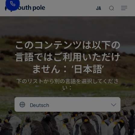
JA
企
消
プ
ガ
業
費
ロ
イ
理
財・
ジ
ド
念
フ
ェ
＆
このコンテンツは以下の
ァ
ク
レ
言語ではご利用いただけ
ッ
ト
ポ
役
シ
を
ー
員
ません： ‘日本語’
Read more
Read more
ョ
見
ト
紹
Read more
Read more
Read more
Read more
Read more
Read more
ン
る
Read more
Read more
介
下のリストから別の言語を選択してくださ
い：
今
エ
後
所
Deutsch
ネ
の
在
ル
イ
地
ギ
ベ
ー・
ン
誠