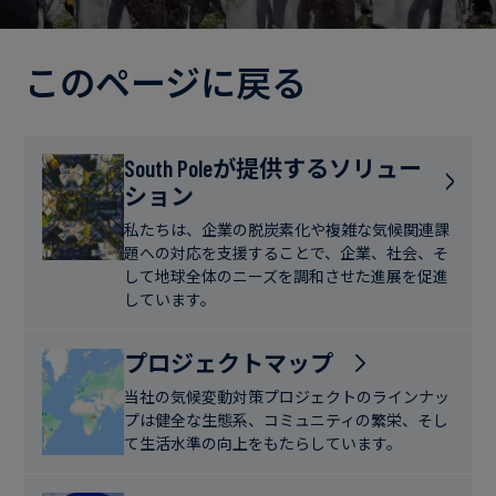
電
ト
実
力・
さ
ガ
このページに戻る
ブ
へ
ス
ロ
の
グ
取
食
South Poleが提供するソリュー
り
ション
品・
組
ケ
飲
み
ー
私たちは、企業の脱炭素化や複雑な気候関連課
料
題への対応を支援することで、企業、社会、そ
ス
して地球全体のニーズを調和させた進展を促進
ス
しています。
サ
タ
ス
デ
プロジェクトマップ
テ
ィ
当社の気候変動対策プロジェクトのラインナッ
ナ
プは健全な生態系、コミュニティの繁栄、そし
ブ
て生活水準の向上をもたらしています。
ニ
ル
ュ