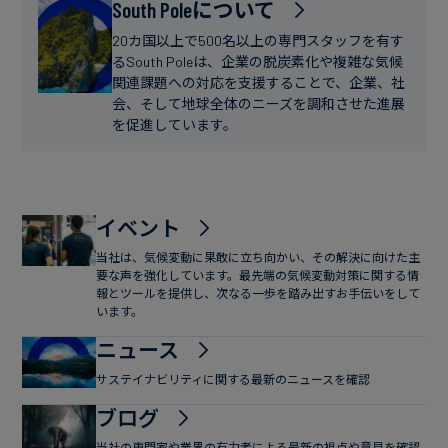
フ
South Poleについて
ー
ァ
ス
20カ国以上で500名以上の専門スタッフを有す
イ
るSouth Poleは、企業の脱炭素化や複雑な気候
関連課題への対応を支援することで、企業、社
ナ
会、そして地球全体のニーズを調和させた進展
ン
を促進しています。
ス
イベント
当社は、気候変動に果敢に立ち向かい、その解決に向けた主
要な声を強化しています。最先端の気候変動対策に関する情
報とツールを提供し、次なる一歩を踏み出すお手伝いをして
います。
ニュース
サステイナビリティに関する最新のニュースを確認
ブログ
当社の専門家や業界の有力者による最新の視点や意見を確認