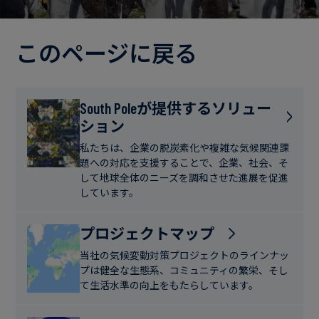
電
ト
実
力・
さ
ガ
このページに戻る
ブ
へ
ス
ロ
の
グ
取
食
South Poleが提供するソリュー
り
ション
品・
組
ケ
飲
み
ー
私たちは、企業の脱炭素化や複雑な気候関連課
料
題への対応を支援することで、企業、社会、そ
ス
して地球全体のニーズを調和させた進展を促進
ス
しています。
サ
タ
ス
デ
プロジェクトマップ
テ
ィ
当社の気候変動対策プロジェクトのラインナッ
ナ
プは健全な生態系、コミュニティの繁栄、そし
ブ
て生活水準の向上をもたらしています。
ニ
ル
ュ