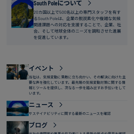
フ
South Poleについて
ー
ァ
ス
20カ国以上で500名以上の専門スタッフを有す
イ
るSouth Poleは、企業の脱炭素化や複雑な気候
関連課題への対応を支援することで、企業、社
ナ
会、そして地球全体のニーズを調和させた進展
ン
を促進しています。
ス
イベント
当社は、気候変動に果敢に立ち向かい、その解決に向けた主
要な声を強化しています。最先端の気候変動対策に関する情
報とツールを提供し、次なる一歩を踏み出すお手伝いをして
います。
ニュース
サステイナビリティに関する最新のニュースを確認
ブログ
当社の専門家や業界の有力者による最新の視点や意見を確認