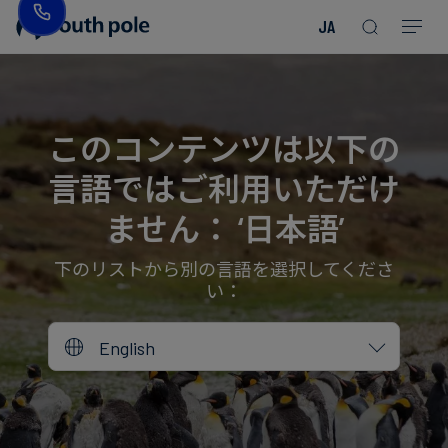
JA
企
消
プ
ガ
業
費
ロ
イ
理
財・
ジ
ド
念
フ
ェ
＆
このコンテンツは以下の
ァ
ク
レ
言語ではご利用いただけ
ッ
ト
ポ
役
シ
を
ー
員
ません： ‘日本語’
Read more
Read more
ョ
見
ト
紹
Read more
Read more
Read more
Read more
Read more
Read more
ン
る
Read more
Read more
介
下のリストから別の言語を選択してくださ
い：
今
エ
後
所
English
ネ
の
在
ル
イ
地
ギ
ベ
ー・
ン
誠