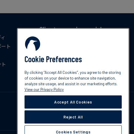
Climate news in your inbox
ディ
気候変動に関する最新のトレンド、政策、イ
ポート
ノベーションを毎月無料でお届けします。
Cookie Preferences
ント
今すぐ登録
By clicking “Accept All Cookies”, you agree to the storing
of cookies on your device to enhance site navigation,
analyze site usage, and assist in our marketing efforts.
View our Privacy Policy
Accept All Cookies
Reject All
Cookies Settings