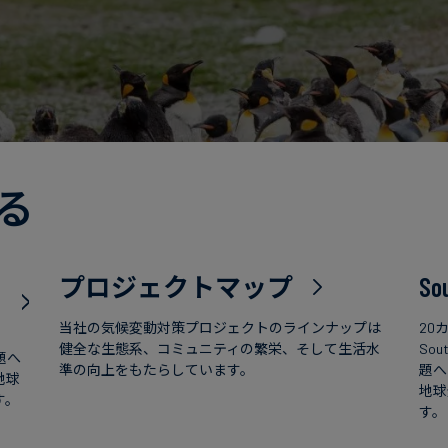
る
プロジェクトマップ
So
当社の気候変動対策プロジェクトのラインナップは
20
健全な生態系、コミュニティの繁栄、そして生活水
So
題へ
準の向上をもたらしています。
題へ
地球
地球
す。
す。