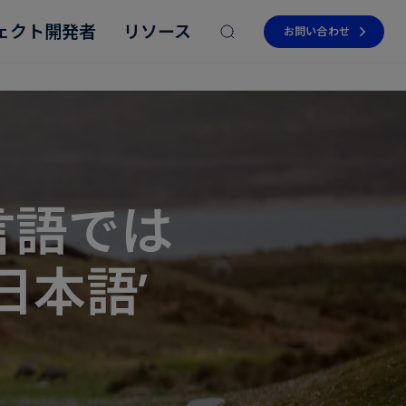
ェクト開発者
リソース
お問い合わせ
言語では
Read more
Read more
Read more
Read more
Read more
日本語’