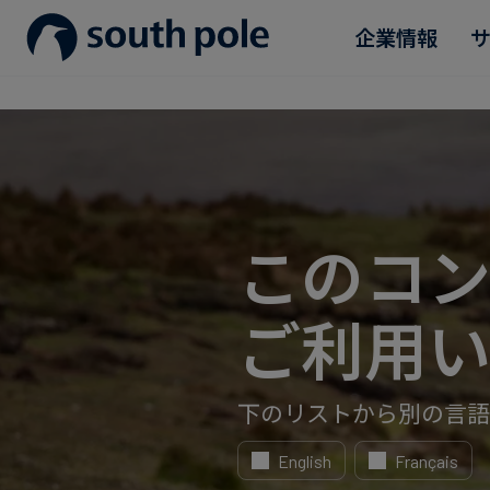
企業情報
企業理念
消費財・ファッション
プロジェクトを見る
ガイド＆レポート
役員紹介
エネルギー・電力・ガス
今後のイベント
所在地
食品・飲料
ブログ
このコ
誠実さへの取り組み
サステナブルファイナンス
ケーススタディ
ご利用い
ニュース
下のリストから別の言語
English
Français