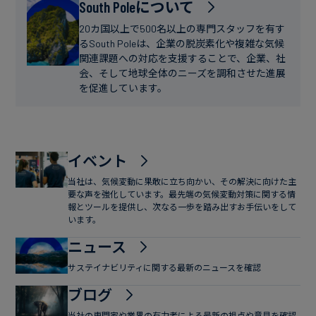
フ
South Poleについて
ー
ァ
ス
20カ国以上で500名以上の専門スタッフを有す
イ
るSouth Poleは、企業の脱炭素化や複雑な気候
関連課題への対応を支援することで、企業、社
ナ
会、そして地球全体のニーズを調和させた進展
ン
を促進しています。
ス
イベント
当社は、気候変動に果敢に立ち向かい、その解決に向けた主
要な声を強化しています。最先端の気候変動対策に関する情
報とツールを提供し、次なる一歩を踏み出すお手伝いをして
います。
ニュース
サステイナビリティに関する最新のニュースを確認
ブログ
当社の専門家や業界の有力者による最新の視点や意見を確認