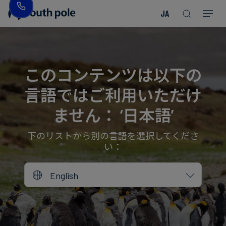
JA
企
消
プ
ガ
業
費
ロ
イ
理
財・
ジ
ド
念
フ
ェ
＆
このコンテンツは以下の
ァ
ク
レ
言語ではご利用いただけ
ッ
ト
ポ
役
シ
を
ー
員
ません： ‘日本語’
Read more
Read more
ョ
見
ト
紹
Read more
Read more
Read more
Read more
Read more
Read more
ン
る
Read more
Read more
介
下のリストから別の言語を選択してくださ
い：
今
エ
後
所
English
ネ
の
在
ル
イ
地
ギ
ベ
ー・
ン
誠