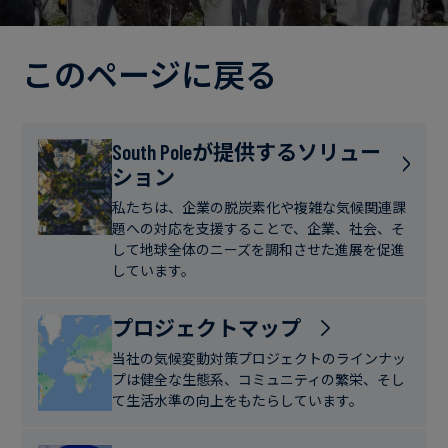
電
ト
実
力・
さ
ガ
このページに戻る
ブ
へ
ス
ロ
の
グ
取
食
South Poleが提供するソリュー
り
ション
品・
組
ケ
飲
み
ー
私たちは、企業の脱炭素化や複雑な気候関連課
料
題への対応を支援することで、企業、社会、そ
ス
して地球全体のニーズを調和させた進展を促進
ス
しています。
サ
タ
ス
デ
プロジェクトマップ
テ
ィ
当社の気候変動対策プロジェクトのラインナッ
ナ
プは健全な生態系、コミュニティの繁栄、そし
ブ
て生活水準の向上をもたらしています。
ニ
ル
ュ