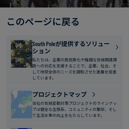
電
ト
実
力・
さ
ガ
このページに戻る
ブ
へ
ス
ロ
の
グ
取
食
South Poleが提供するソリュー
り
ション
品・
組
ケ
飲
み
ー
私たちは、企業の脱炭素化や複雑な気候関連課
料
題への対応を支援することで、企業、社会、そ
ス
して地球全体のニーズを調和させた進展を促進
ス
しています。
サ
タ
ス
デ
プロジェクトマップ
テ
ィ
当社の気候変動対策プロジェクトのラインナッ
ナ
プは健全な生態系、コミュニティの繁栄、そし
ブ
て生活水準の向上をもたらしています。
ニ
ル
ュ