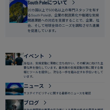
フ
South Poleについて
ー
ァ
ス
20カ国以上で500名以上の専門スタッフを有す
イ
るSouth Poleは、企業の脱炭素化や複雑な気候
関連課題への対応を支援することで、企業、社
ナ
会、そして地球全体のニーズを調和させた進展
ン
を促進しています。
ス
イベント
当社は、気候変動に果敢に立ち向かい、その解決に向けた主
要な声を強化しています。最先端の気候変動対策に関する情
報とツールを提供し、次なる一歩を踏み出すお手伝いをして
います。
ニュース
サステイナビリティに関する最新のニュースを確認
ブログ
当社の専門家や業界の有力者による最新の視点や意見を確認