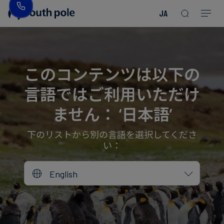
JA
企
消
プ
ガ
業
費
ロ
イ
理
財・
ジ
ド
念
フ
ェ
＆
このコンテンツは以下の
ァ
ク
レ
言語ではご利用いただけ
ッ
ト
ポ
役
シ
を
ー
員
ません： ‘日本語’
Read more
Read more
ョ
見
ト
紹
Read more
Read more
Read more
Read more
Read more
Read more
ン
る
Read more
Read more
介
下のリストから別の言語を選択してくださ
い：
今
エ
後
所
English
ネ
の
在
ル
イ
地
ギ
ベ
ー・
ン
誠