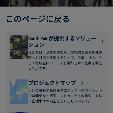
電
ト
実
力・
さ
ガ
このページに戻る
ブ
へ
ス
ロ
の
グ
取
食
South Poleが提供するソリュー
り
ション
品・
組
ケ
飲
み
ー
私たちは、企業の脱炭素化や複雑な気候関連課
料
題への対応を支援することで、企業、社会、そ
ス
して地球全体のニーズを調和させた進展を促進
ス
しています。
サ
タ
ス
デ
プロジェクトマップ
テ
ィ
当社の気候変動対策プロジェクトのラインナッ
ナ
プは健全な生態系、コミュニティの繁栄、そし
ブ
て生活水準の向上をもたらしています。
ニ
ル
ュ