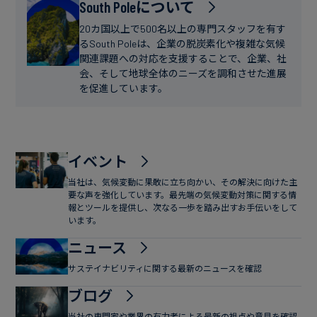
フ
South Poleについて
ー
ァ
ス
20カ国以上で500名以上の専門スタッフを有す
イ
るSouth Poleは、企業の脱炭素化や複雑な気候
関連課題への対応を支援することで、企業、社
ナ
会、そして地球全体のニーズを調和させた進展
ン
を促進しています。
ス
イベント
当社は、気候変動に果敢に立ち向かい、その解決に向けた主
要な声を強化しています。最先端の気候変動対策に関する情
報とツールを提供し、次なる一歩を踏み出すお手伝いをして
います。
ニュース
サステイナビリティに関する最新のニュースを確認
ブログ
当社の専門家や業界の有力者による最新の視点や意見を確認