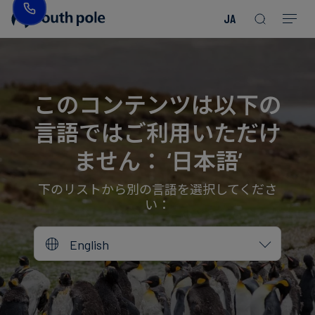
JA
企
消
プ
ガ
業
費
ロ
イ
理
財・
ジ
ド
念
フ
ェ
＆
このコンテンツは以下の
ァ
ク
レ
言語ではご利用いただけ
ッ
ト
ポ
役
シ
を
ー
員
ません： ‘日本語’
Read more
Read more
ョ
見
ト
紹
Read more
Read more
Read more
Read more
Read more
Read more
ン
る
Read more
Read more
介
下のリストから別の言語を選択してくださ
い：
今
エ
後
所
English
ネ
の
在
ル
イ
地
ギ
ベ
ー・
ン
誠