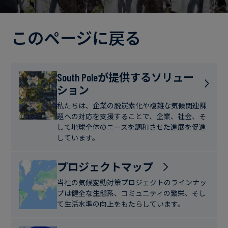
電
ト
実
力・
さ
ガ
このページに戻る
ブ
へ
ス
ロ
の
グ
取
食
South Poleが提供するソリュー
り
ション
品・
組
ケ
飲
み
ー
私たちは、企業の脱炭素化や複雑な気候関連課
料
題への対応を支援することで、企業、社会、そ
ス
して地球全体のニーズを調和させた進展を促進
ス
しています。
サ
タ
ス
デ
プロジェクトマップ
テ
ィ
当社の気候変動対策プロジェクトのラインナッ
ナ
プは健全な生態系、コミュニティの繁栄、そし
ブ
て生活水準の向上をもたらしています。
ニ
ル
ュ