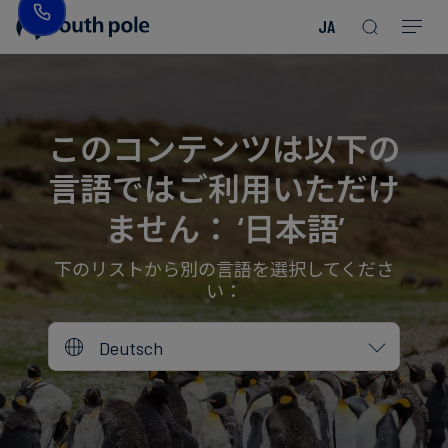
JA
企
消
プ
ガ
業
費
ロ
イ
理
財・
ジ
ド
念
フ
ェ
＆
このコンテンツは以下の
ァ
ク
レ
言語ではご利用いただけ
ッ
ト
ポ
役
シ
を
ー
員
ません： ‘日本語’
Read more
Read more
ョ
見
ト
紹
Read more
Read more
Read more
Read more
Read more
Read more
ン
る
Read more
Read more
介
下のリストから別の言語を選択してくださ
い：
今
エ
後
所
Deutsch
ネ
の
在
ル
イ
地
ギ
ベ
ー・
ン
誠