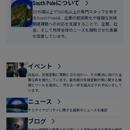
フ
South Poleについて
ー
ァ
ス
20カ国以上で500名以上の専門スタッフを有す
イ
るSouth Poleは、企業の脱炭素化や複雑な気候
関連課題への対応を支援することで、企業、社
ナ
会、そして地球全体のニーズを調和させた進展
ン
を促進しています。
ス
イベント
当社は、気候変動に果敢に立ち向かい、その解決に向けた主
要な声を強化しています。最先端の気候変動対策に関する情
報とツールを提供し、次なる一歩を踏み出すお手伝いをして
います。
ニュース
サステイナビリティに関する最新のニュースを確認
ブログ
当社の専門家や業界の有力者による最新の視点や意見を確認