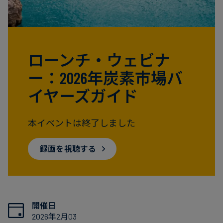
電
ト
実
力・
さ
ガ
ケ
へ
ス
ー
の
ローンチ・ウェビナ
ス
取
ー：2026年炭素市場バ
食
ス
り
品・
タ
組
イヤーズガイド
飲
デ
み
料
ィ
本イベントは終了しました
サ
ニ
録画を視聴する
ス
ュ
テ
ー
ナ
ス
ブ
開催日
ル
2026年2月03