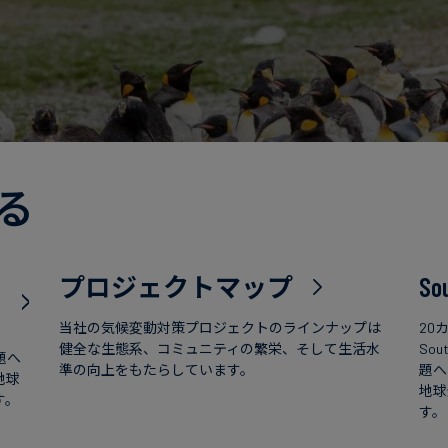
る
プロジェクトマップ
So
当社の気候変動対策プロジェクトのラインナップは
20
健全な生態系、コミュニティの繁栄、そして生活水
So
題へ
準の向上をもたらしています。
題へ
地球
地球
す。
す。