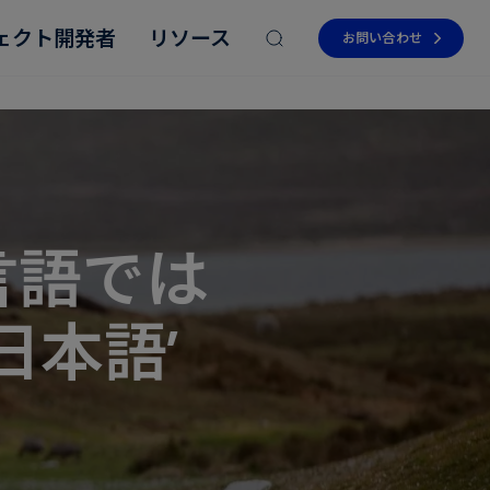
ェクト開発者
リソース
お問い合わせ
言語では
Read more
Read more
Read more
Read more
Read more
日本語’