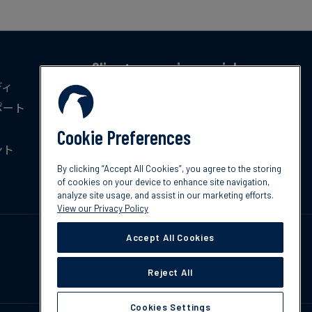
Climate news in your inbox
ディ
気候変動に関する最新のトレンド、政策、イ
ポート
ノベーションを毎月無料でお届けします。
Cookie Preferences
ント
今すぐ登録
By clicking “Accept All Cookies”, you agree to the storing
of cookies on your device to enhance site navigation,
analyze site usage, and assist in our marketing efforts.
View our Privacy Policy
Accept All Cookies
Reject All
Cookies Settings