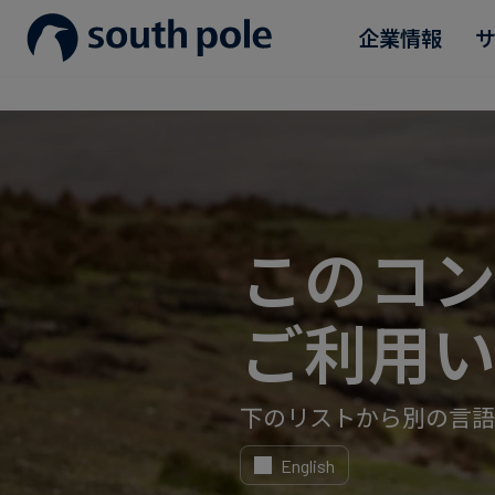
企業情報
企業理念
消費財・ファッション
プロジェクトを見る
ガイド＆レポート
役員紹介
エネルギー・電力・ガス
今後のイベント
所在地
食品・飲料
ブログ
このコ
誠実さへの取り組み
サステナブルファイナンス
ケーススタディ
ご利用い
ニュース
下のリストから別の言語
English