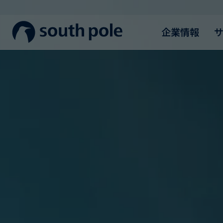
企業情報
企業理念
消費財・ファッション
プロジェクトを見る
ガイド＆レポート
役員紹介
エネルギー・電力・ガス
今後のイベント
所在地
食品・飲料
ブログ
誠実さへの取り組み
サステナブルファイナンス
ケーススタディ
ニュース