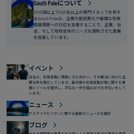
フ
South Poleについて
ー
ァ
ス
20カ国以上で500名以上の専門スタッフを有す
イ
るSouth Poleは、企業の脱炭素化や複雑な気候
関連課題への対応を支援することで、企業、社
ナ
会、そして地球全体のニーズを調和させた進展
ン
を促進しています。
ス
イベント
当社は、気候変動に果敢に立ち向かい、その解決に向けた主
要な声を強化しています。最先端の気候変動対策に関する情
報とツールを提供し、次なる一歩を踏み出すお手伝いをして
います。
ニュース
サステイナビリティに関する最新のニュースを確認
ブログ
当社の専門家や業界の有力者による最新の視点や意見を確認