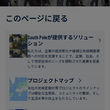
電
ト
実
力・
さ
ガ
このページに戻る
ブ
へ
ス
ロ
の
グ
取
食
South Poleが提供するソリュー
り
ション
品・
組
ケ
飲
み
ー
私たちは、企業の脱炭素化や複雑な気候関連課
料
題への対応を支援することで、企業、社会、そ
ス
して地球全体のニーズを調和させた進展を促進
ス
しています。
サ
タ
ス
デ
プロジェクトマップ
テ
ィ
当社の気候変動対策プロジェクトのラインナッ
ナ
プは健全な生態系、コミュニティの繁栄、そし
ブ
て生活水準の向上をもたらしています。
ニ
ル
ュ