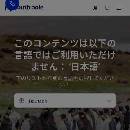
JA
企
消
プ
ガ
業
費
ロ
イ
理
財・
ジ
ド
念
フ
ェ
＆
このコンテンツは以下の
ァ
ク
レ
言語ではご利用いただけ
ッ
ト
ポ
役
シ
を
ー
員
ません： ‘日本語’
Read more
Read more
ョ
見
ト
紹
Read more
Read more
Read more
Read more
Read more
Read more
ン
る
Read more
Read more
介
下のリストから別の言語を選択してくださ
い：
今
エ
後
所
Deutsch
ネ
の
在
ル
イ
地
ギ
ベ
ー・
ン
誠