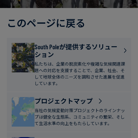
電
ト
実
力・
さ
ガ
このページに戻る
ブ
へ
ス
ロ
の
グ
取
食
South Poleが提供するソリュー
り
ション
品・
組
ケ
飲
み
ー
私たちは、企業の脱炭素化や複雑な気候関連課
料
題への対応を支援することで、企業、社会、そ
ス
して地球全体のニーズを調和させた進展を促進
ス
しています。
サ
タ
ス
デ
プロジェクトマップ
テ
ィ
当社の気候変動対策プロジェクトのラインナッ
ナ
プは健全な生態系、コミュニティの繁栄、そし
ブ
て生活水準の向上をもたらしています。
ニ
ル
ュ