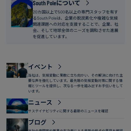
フ
South Poleについて
ー
ァ
ス
20カ国以上で500名以上の専門スタッフを有す
イ
るSouth Poleは、企業の脱炭素化や複雑な気候
関連課題への対応を支援することで、企業、社
ナ
会、そして地球全体のニーズを調和させた進展
ン
を促進しています。
ス
イベント
当社は、気候変動に果敢に立ち向かい、その解決に向けた主
要な声を強化しています。最先端の気候変動対策に関する情
報とツールを提供し、次なる一歩を踏み出すお手伝いをして
います。
ニュース
サステイナビリティに関する最新のニュースを確認
ブログ
当社の専門家や業界の有力者による最新の視点や意見を確認