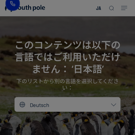
JA
企
消
プ
ガ
業
費
ロ
イ
理
財・
ジ
ド
念
フ
ェ
＆
このコンテンツは以下の
ァ
ク
レ
言語ではご利用いただけ
ッ
ト
ポ
役
シ
を
ー
員
ません： ‘日本語’
Read more
Read more
ョ
見
ト
紹
Read more
Read more
Read more
Read more
Read more
Read more
ン
る
Read more
Read more
介
下のリストから別の言語を選択してくださ
い：
今
エ
後
所
Deutsch
ネ
の
在
ル
イ
地
ギ
ベ
ー・
ン
誠