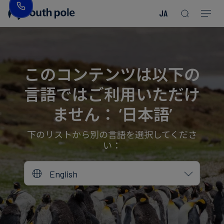
JA
企
消
プ
ガ
業
費
ロ
イ
理
財・
ジ
ド
念
フ
ェ
＆
このコンテンツは以下の
ァ
ク
レ
言語ではご利用いただけ
ッ
ト
ポ
役
シ
を
ー
員
ません： ‘日本語’
Read more
Read more
ョ
見
ト
紹
Read more
Read more
Read more
Read more
Read more
Read more
ン
る
Read more
Read more
介
下のリストから別の言語を選択してくださ
い：
今
エ
後
所
English
ネ
の
在
ル
イ
地
ギ
ベ
ー・
ン
誠