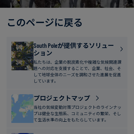
電
ト
実
力・
さ
ガ
このページに戻る
ブ
へ
ス
ロ
の
グ
取
食
South Poleが提供するソリュー
り
ション
品・
組
ケ
飲
み
ー
私たちは、企業の脱炭素化や複雑な気候関連課
料
題への対応を支援することで、企業、社会、そ
ス
して地球全体のニーズを調和させた進展を促進
ス
しています。
サ
タ
ス
デ
プロジェクトマップ
テ
ィ
当社の気候変動対策プロジェクトのラインナッ
ナ
プは健全な生態系、コミュニティの繁栄、そし
ブ
て生活水準の向上をもたらしています。
ニ
ル
ュ