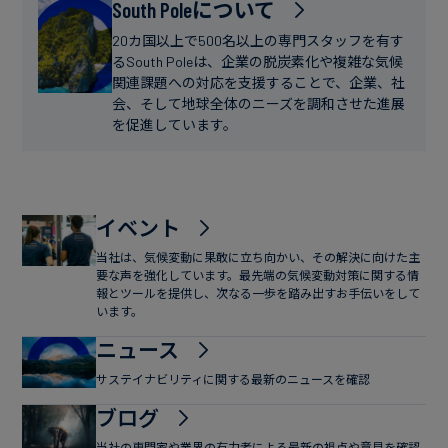
フ
South Poleについて
ー
ァ
ス
20カ国以上で500名以上の専門スタッフを有す
イ
るSouth Poleは、企業の脱炭素化や複雑な気候
関連課題への対応を支援することで、企業、社
ナ
会、そして地球全体のニーズを調和させた進展
ン
を促進しています。
ス
イベント
当社は、気候変動に果敢に立ち向かい、その解決に向けた主
要な声を強化しています。最先端の気候変動対策に関する情
報とツールを提供し、次なる一歩を踏み出すお手伝いをして
います。
ニュース
サステイナビリティに関する最新のニュースを確認
ブログ
当社の専門家や業界の有力者による最新の視点や意見を確認