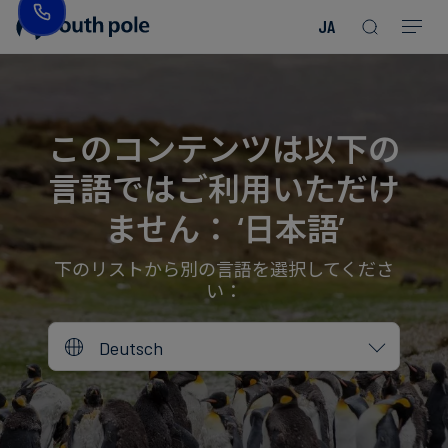
JA
企
消
プ
ガ
業
費
ロ
イ
理
財・
ジ
ド
念
フ
ェ
＆
このコンテンツは以下の
ァ
ク
レ
言語ではご利用いただけ
ッ
ト
ポ
役
シ
を
ー
員
ません： ‘日本語’
Read more
Read more
ョ
見
ト
紹
Read more
Read more
Read more
Read more
Read more
Read more
ン
る
Read more
Read more
介
下のリストから別の言語を選択してくださ
い：
今
エ
後
所
Deutsch
ネ
の
在
ル
イ
地
ギ
ベ
ー・
ン
誠