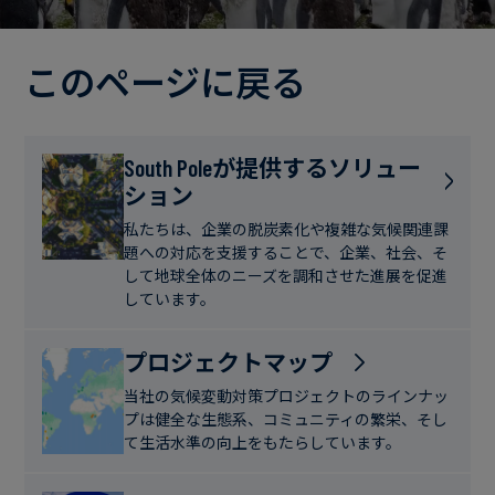
電
ト
実
力・
さ
ガ
このページに戻る
ブ
へ
ス
ロ
の
グ
取
食
South Poleが提供するソリュー
り
ション
品・
組
ケ
飲
み
ー
私たちは、企業の脱炭素化や複雑な気候関連課
料
題への対応を支援することで、企業、社会、そ
ス
して地球全体のニーズを調和させた進展を促進
ス
しています。
サ
タ
ス
デ
プロジェクトマップ
テ
ィ
当社の気候変動対策プロジェクトのラインナッ
ナ
プは健全な生態系、コミュニティの繁栄、そし
ブ
て生活水準の向上をもたらしています。
ニ
ル
ュ