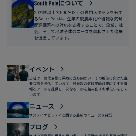
フ
South Poleについて
ー
ァ
ス
20カ国以上で500名以上の専門スタッフを有す
イ
るSouth Poleは、企業の脱炭素化や複雑な気候
関連課題への対応を支援することで、企業、社
ナ
会、そして地球全体のニーズを調和させた進展
ン
を促進しています。
ス
イベント
当社は、気候変動に果敢に立ち向かい、その解決に向けた主
要な声を強化しています。最先端の気候変動対策に関する情
報とツールを提供し、次なる一歩を踏み出すお手伝いをして
います。
ニュース
サステイナビリティに関する最新のニュースを確認
ブログ
当社の専門家や業界の有力者による最新の視点や意見を確認