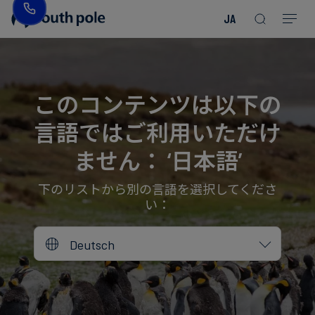
JA
企
消
プ
ガ
業
費
ロ
イ
理
財・
ジ
ド
念
フ
ェ
＆
このコンテンツは以下の
ァ
ク
レ
言語ではご利用いただけ
ッ
ト
ポ
役
シ
を
ー
員
ません： ‘日本語’
Read more
Read more
ョ
見
ト
紹
Read more
Read more
Read more
Read more
Read more
Read more
ン
る
Read more
Read more
介
下のリストから別の言語を選択してくださ
い：
今
エ
後
所
Deutsch
ネ
の
在
ル
イ
地
ギ
ベ
ー・
ン
誠