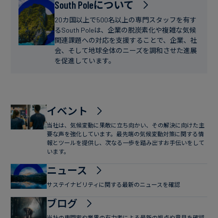
フ
South Poleについて
ー
ァ
ス
20カ国以上で500名以上の専門スタッフを有す
イ
るSouth Poleは、企業の脱炭素化や複雑な気候
関連課題への対応を支援することで、企業、社
ナ
会、そして地球全体のニーズを調和させた進展
ン
を促進しています。
ス
イベント
当社は、気候変動に果敢に立ち向かい、その解決に向けた主
要な声を強化しています。最先端の気候変動対策に関する情
報とツールを提供し、次なる一歩を踏み出すお手伝いをして
います。
ニュース
サステイナビリティに関する最新のニュースを確認
ブログ
当社の専門家や業界の有力者による最新の視点や意見を確認