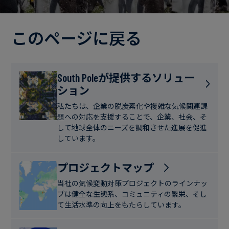
電
ト
実
力・
さ
ガ
このページに戻る
ブ
へ
ス
ロ
の
グ
取
食
South Poleが提供するソリュー
り
ション
品・
組
ケ
飲
み
ー
私たちは、企業の脱炭素化や複雑な気候関連課
料
題への対応を支援することで、企業、社会、そ
ス
して地球全体のニーズを調和させた進展を促進
ス
しています。
サ
タ
ス
デ
プロジェクトマップ
テ
ィ
当社の気候変動対策プロジェクトのラインナッ
ナ
プは健全な生態系、コミュニティの繁栄、そし
ブ
て生活水準の向上をもたらしています。
ニ
ル
ュ