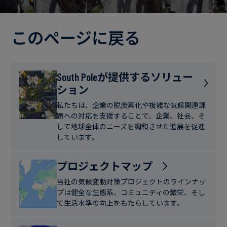
電
ト
実
力・
さ
ガ
このページに戻る
ブ
へ
ス
ロ
の
グ
取
食
South Poleが提供するソリュー
り
ション
品・
組
ケ
飲
み
ー
私たちは、企業の脱炭素化や複雑な気候関連課
料
題への対応を支援することで、企業、社会、そ
ス
して地球全体のニーズを調和させた進展を促進
ス
しています。
サ
タ
ス
デ
プロジェクトマップ
テ
ィ
当社の気候変動対策プロジェクトのラインナッ
ナ
プは健全な生態系、コミュニティの繁栄、そし
ブ
て生活水準の向上をもたらしています。
ニ
ル
ュ