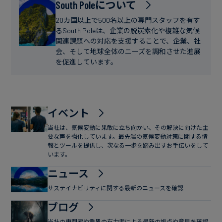
フ
South Poleについて
ー
ァ
ス
20カ国以上で500名以上の専門スタッフを有す
イ
るSouth Poleは、企業の脱炭素化や複雑な気候
関連課題への対応を支援することで、企業、社
ナ
会、そして地球全体のニーズを調和させた進展
ン
を促進しています。
ス
イベント
当社は、気候変動に果敢に立ち向かい、その解決に向けた主
要な声を強化しています。最先端の気候変動対策に関する情
報とツールを提供し、次なる一歩を踏み出すお手伝いをして
います。
ニュース
サステイナビリティに関する最新のニュースを確認
ブログ
当社の専門家や業界の有力者による最新の視点や意見を確認