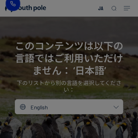
JA
企
消
プ
ガ
業
費
ロ
イ
理
財・
ジ
ド
念
フ
ェ
＆
このコンテンツは以下の
ァ
ク
レ
言語ではご利用いただけ
ッ
ト
ポ
役
シ
を
ー
員
ません： ‘日本語’
Read more
Read more
ョ
見
ト
紹
Read more
Read more
Read more
Read more
Read more
Read more
ン
る
Read more
Read more
介
下のリストから別の言語を選択してくださ
い：
今
エ
後
所
English
ネ
の
在
ル
イ
地
ギ
ベ
ー・
ン
誠