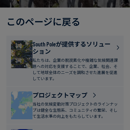
電
ト
実
力・
さ
ガ
このページに戻る
ブ
へ
ス
ロ
の
グ
取
食
South Poleが提供するソリュー
り
ション
品・
組
ケ
飲
み
ー
私たちは、企業の脱炭素化や複雑な気候関連課
料
題への対応を支援することで、企業、社会、そ
ス
して地球全体のニーズを調和させた進展を促進
ス
しています。
サ
タ
ス
デ
プロジェクトマップ
テ
ィ
当社の気候変動対策プロジェクトのラインナッ
ナ
プは健全な生態系、コミュニティの繁栄、そし
ブ
て生活水準の向上をもたらしています。
ニ
ル
ュ