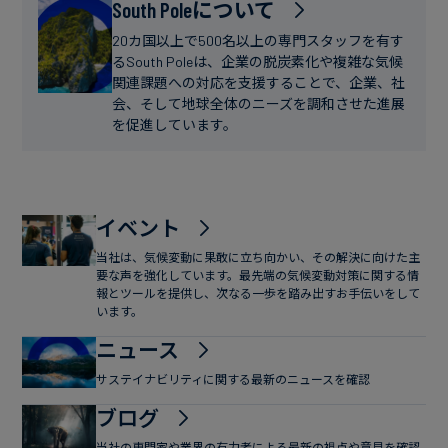
フ
South Poleについて
ー
ァ
ス
20カ国以上で500名以上の専門スタッフを有す
イ
るSouth Poleは、企業の脱炭素化や複雑な気候
関連課題への対応を支援することで、企業、社
ナ
会、そして地球全体のニーズを調和させた進展
ン
を促進しています。
ス
イベント
当社は、気候変動に果敢に立ち向かい、その解決に向けた主
要な声を強化しています。最先端の気候変動対策に関する情
報とツールを提供し、次なる一歩を踏み出すお手伝いをして
います。
ニュース
サステイナビリティに関する最新のニュースを確認
ブログ
当社の専門家や業界の有力者による最新の視点や意見を確認