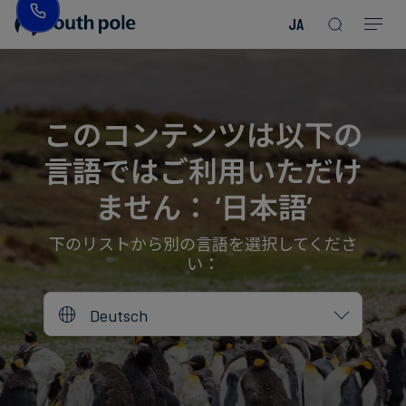
JA
企
消
プ
ガ
業
費
ロ
イ
理
財・
ジ
ド
念
フ
ェ
＆
このコンテンツは以下の
ァ
ク
レ
言語ではご利用いただけ
ッ
ト
ポ
役
シ
を
ー
員
ません： ‘日本語’
Read more
Read more
ョ
見
ト
紹
Read more
Read more
Read more
Read more
Read more
Read more
ン
る
Read more
Read more
介
下のリストから別の言語を選択してくださ
い：
今
エ
後
所
Deutsch
ネ
の
在
ル
イ
地
ギ
ベ
ー・
ン
誠