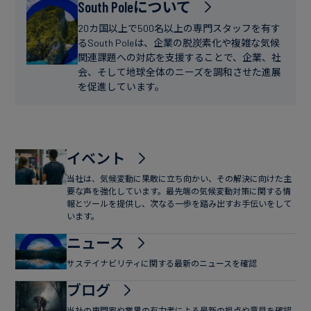
フ
South Poleについて
ー
ァ
ス
20カ国以上で500名以上の専門スタッフを有す
イ
るSouth Poleは、企業の脱炭素化や複雑な気候
関連課題への対応を支援することで、企業、社
ナ
会、そして地球全体のニーズを調和させた進展
ン
を促進しています。
ス
イベント
当社は、気候変動に果敢に立ち向かい、その解決に向けた主
要な声を強化しています。最先端の気候変動対策に関する情
報とツールを提供し、次なる一歩を踏み出すお手伝いをして
います。
ニュース
サステイナビリティに関する最新のニュースを確認
ブログ
当社の専門家や業界の有力者による最新の視点や意見を確認