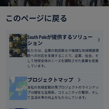
電
ト
実
力・
さ
ガ
このページに戻る
ブ
へ
ス
ロ
の
グ
取
食
South Poleが提供するソリュー
り
ション
品・
組
ケ
飲
み
ー
私たちは、企業の脱炭素化や複雑な気候関連課
料
題への対応を支援することで、企業、社会、そ
ス
して地球全体のニーズを調和させた進展を促進
ス
しています。
サ
タ
ス
デ
プロジェクトマップ
テ
ィ
当社の気候変動対策プロジェクトのラインナッ
ナ
プは健全な生態系、コミュニティの繁栄、そし
ブ
て生活水準の向上をもたらしています。
ニ
ル
ュ