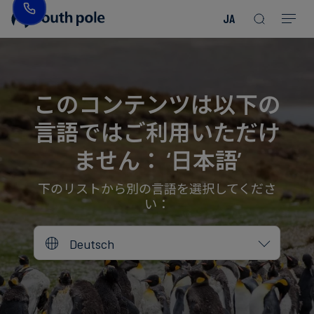
JA
企
消
プ
ガ
業
費
ロ
イ
理
財・
ジ
ド
念
フ
ェ
＆
このコンテンツは以下の
ァ
ク
レ
言語ではご利用いただけ
ッ
ト
ポ
役
シ
を
ー
員
ません： ‘日本語’
Read more
Read more
ョ
見
ト
紹
Read more
Read more
Read more
Read more
Read more
Read more
ン
る
Read more
Read more
介
下のリストから別の言語を選択してくださ
い：
今
エ
後
所
Deutsch
ネ
の
在
ル
イ
地
ギ
ベ
ー・
ン
誠