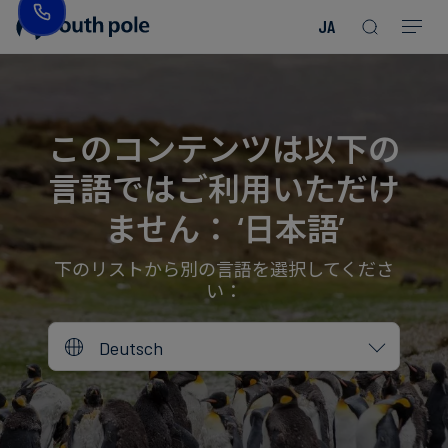
JA
企
消
プ
ガ
業
費
ロ
イ
理
財・
ジ
ド
念
フ
ェ
＆
このコンテンツは以下の
ァ
ク
レ
言語ではご利用いただけ
ッ
ト
ポ
役
シ
を
ー
員
ません： ‘日本語’
Read more
Read more
ョ
見
ト
紹
Read more
Read more
Read more
Read more
Read more
Read more
ン
る
Read more
Read more
介
下のリストから別の言語を選択してくださ
い：
今
エ
後
所
Deutsch
ネ
の
在
ル
イ
地
ギ
ベ
ー・
ン
誠