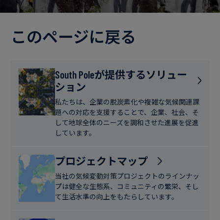
電
ト
実
力・
さ
ガ
このページに戻る
ブ
へ
ス
ロ
の
グ
取
食
South Poleが提供するソリュー
り
ション
品・
組
ケ
飲
み
ー
私たちは、企業の脱炭素化や複雑な気候関連課
料
題への対応を支援することで、企業、社会、そ
ス
して地球全体のニーズを調和させた進展を促進
ス
しています。
サ
タ
ス
デ
プロジェクトマップ
テ
ィ
当社の気候変動対策プロジェクトのラインナッ
ナ
プは健全な生態系、コミュニティの繁栄、そし
ブ
て生活水準の向上をもたらしています。
ニ
ル
ュ