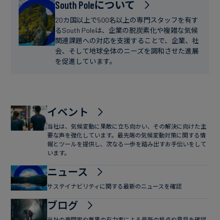
フ
South Poleについて
ー
ァ
ス
20カ国以上で500名以上の専門スタッフを有す
イ
るSouth Poleは、企業の脱炭素化や複雑な気候
関連課題への対応を支援することで、企業、社
ナ
会、そして地球全体のニーズを調和させた進展
ン
を促進しています。
ス
イベント
当社は、気候変動に果敢に立ち向かい、その解決に向けた主
要な声を強化しています。最先端の気候変動対策に関する情
報とツールを提供し、次なる一歩を踏み出すお手伝いをして
います。
ニュース
サステイナビリティに関する最新のニュースを確認
ブログ
当社の専門家や業界の有力者による最新の視点や意見を確認