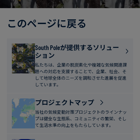
電
ト
実
力・
さ
ガ
このページに戻る
ブ
へ
ス
ロ
の
グ
取
食
South Poleが提供するソリュー
り
ション
品・
組
ケ
飲
み
ー
私たちは、企業の脱炭素化や複雑な気候関連課
料
題への対応を支援することで、企業、社会、そ
ス
して地球全体のニーズを調和させた進展を促進
ス
しています。
サ
タ
ス
デ
プロジェクトマップ
テ
ィ
当社の気候変動対策プロジェクトのラインナッ
ナ
プは健全な生態系、コミュニティの繁栄、そし
ブ
て生活水準の向上をもたらしています。
ニ
ル
ュ