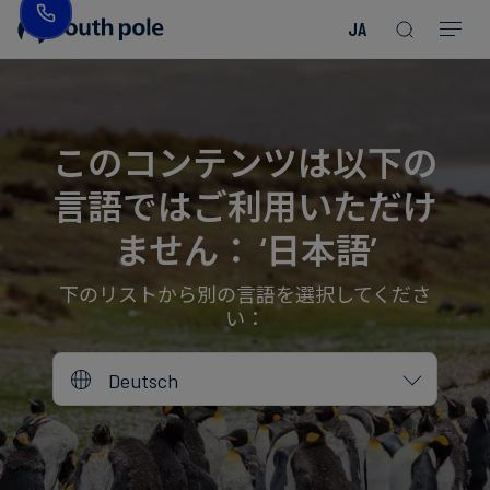
JA
企
消
プ
ガ
業
費
ロ
イ
理
財・
ジ
ド
念
フ
ェ
＆
このコンテンツは以下の
ァ
ク
レ
言語ではご利用いただけ
ッ
ト
ポ
役
シ
を
ー
員
ません： ‘日本語’
Read more
Read more
ョ
見
ト
紹
Read more
Read more
Read more
Read more
Read more
Read more
ン
る
Read more
Read more
介
下のリストから別の言語を選択してくださ
い：
今
エ
後
所
Deutsch
ネ
の
在
ル
イ
地
ギ
ベ
ー・
ン
誠