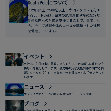
フ
South Poleについて
ー
ァ
ス
20カ国以上で500名以上の専門スタッフを有す
イ
るSouth Poleは、企業の脱炭素化や複雑な気候
関連課題への対応を支援することで、企業、社
ナ
会、そして地球全体のニーズを調和させた進展
ン
を促進しています。
ス
イベント
当社は、気候変動に果敢に立ち向かい、その解決に向けた主
要な声を強化しています。最先端の気候変動対策に関する情
報とツールを提供し、次なる一歩を踏み出すお手伝いをして
います。
ニュース
サステイナビリティに関する最新のニュースを確認
ブログ
当社の専門家や業界の有力者による最新の視点や意見を確認