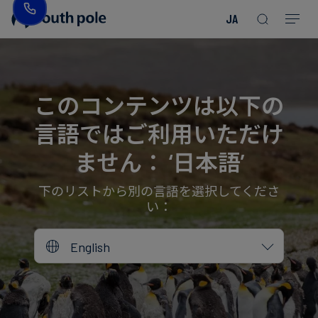
JA
企
消
プ
ガ
業
費
ロ
イ
理
財・
ジ
ド
念
フ
ェ
＆
このコンテンツは以下の
ァ
ク
レ
言語ではご利用いただけ
ッ
ト
ポ
役
シ
を
ー
員
ません： ‘日本語’
Read more
Read more
ョ
見
ト
紹
Read more
Read more
Read more
Read more
Read more
Read more
ン
る
Read more
Read more
介
下のリストから別の言語を選択してくださ
い：
今
エ
後
所
English
ネ
の
在
ル
イ
地
ギ
ベ
ー・
ン
誠