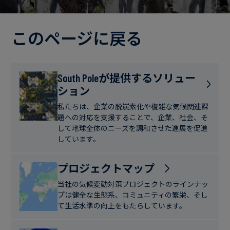
電
ト
実
力・
さ
ガ
このページに戻る
ブ
へ
ス
ロ
の
グ
取
食
South Poleが提供するソリュー
り
ション
品・
組
ケ
飲
み
ー
私たちは、企業の脱炭素化や複雑な気候関連課
料
題への対応を支援することで、企業、社会、そ
ス
して地球全体のニーズを調和させた進展を促進
ス
しています。
サ
タ
ス
デ
プロジェクトマップ
テ
ィ
当社の気候変動対策プロジェクトのラインナッ
ナ
プは健全な生態系、コミュニティの繁栄、そし
ブ
て生活水準の向上をもたらしています。
ニ
ル
ュ