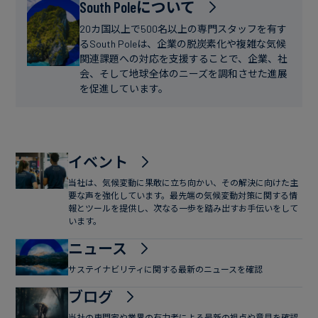
フ
South Poleについて
ー
ァ
ス
20カ国以上で500名以上の専門スタッフを有す
イ
るSouth Poleは、企業の脱炭素化や複雑な気候
関連課題への対応を支援することで、企業、社
ナ
会、そして地球全体のニーズを調和させた進展
ン
を促進しています。
ス
イベント
当社は、気候変動に果敢に立ち向かい、その解決に向けた主
要な声を強化しています。最先端の気候変動対策に関する情
報とツールを提供し、次なる一歩を踏み出すお手伝いをして
います。
ニュース
サステイナビリティに関する最新のニュースを確認
ブログ
当社の専門家や業界の有力者による最新の視点や意見を確認