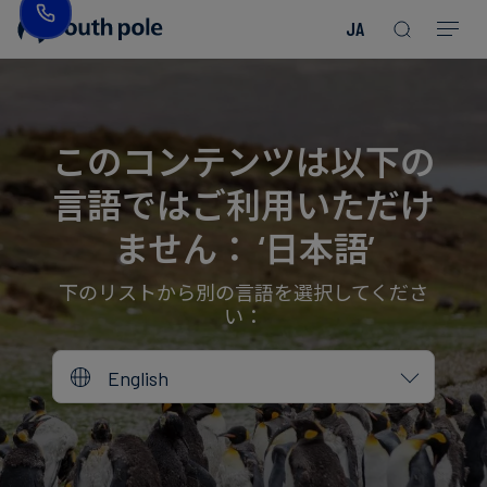
JA
企
消
プ
ガ
業
費
ロ
イ
理
財・
ジ
ド
念
フ
ェ
＆
このコンテンツは以下の
ァ
ク
レ
言語ではご利用いただけ
ッ
ト
ポ
役
シ
を
ー
員
ません： ‘日本語’
Read more
Read more
ョ
見
ト
紹
Read more
Read more
Read more
Read more
Read more
Read more
ン
る
Read more
Read more
介
下のリストから別の言語を選択してくださ
い：
今
エ
後
所
English
ネ
の
在
ル
イ
地
ギ
ベ
ー・
ン
誠