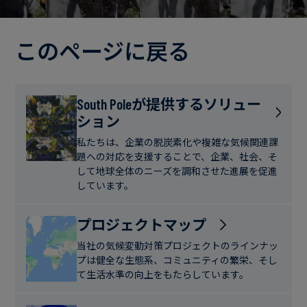
電
ト
実
力・
さ
ガ
このページに戻る
ブ
へ
ス
ロ
の
グ
取
食
South Poleが提供するソリュー
り
ション
品・
組
ケ
飲
み
ー
私たちは、企業の脱炭素化や複雑な気候関連課
料
題への対応を支援することで、企業、社会、そ
ス
して地球全体のニーズを調和させた進展を促進
ス
しています。
サ
タ
ス
デ
プロジェクトマップ
テ
ィ
当社の気候変動対策プロジェクトのラインナッ
ナ
プは健全な生態系、コミュニティの繁栄、そし
ブ
て生活水準の向上をもたらしています。
ニ
ル
ュ