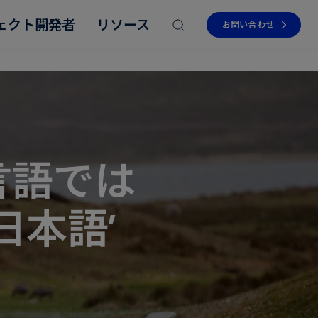
ェクト開発者
リソース
お問い合わせ
言語では
Read more
Read more
Read more
Read more
Read more
日本語’