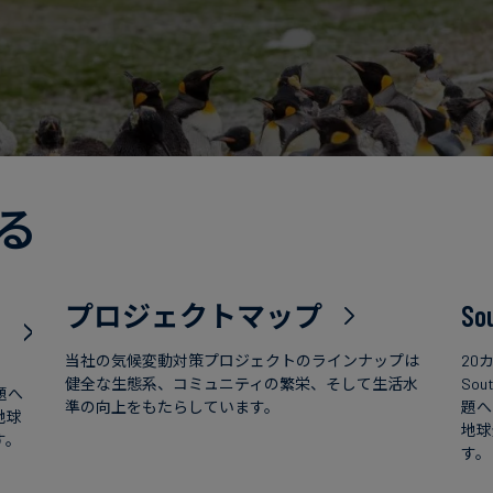
る
プロジェクトマップ
So
当社の気候変動対策プロジェクトのラインナップは
20
健全な生態系、コミュニティの繁栄、そして生活水
So
題へ
準の向上をもたらしています。
題へ
地球
地球
す。
す。