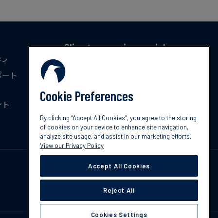
Climate news in your inbox
ディ
気候変動に関する最新のトレンド、政策、イ
ポート
ノベーションを毎月無料でお届けします。
Cookie Preferences
ント
今すぐ登録
By clicking “Accept All Cookies”, you agree to the storing
of cookies on your device to enhance site navigation,
analyze site usage, and assist in our marketing efforts.
View our Privacy Policy
Accept All Cookies
Reject All
Cookies Settings