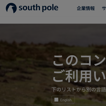
企業情報
企業理念
消費財・ファッション
プロジェクトを見る
ガイド＆レポート
役員紹介
エネルギー・電力・ガス
今後のイベント
所在地
食品・飲料
ブログ
このコ
誠実さへの取り組み
サステナブルファイナンス
ケーススタディ
ご利用い
ニュース
下のリストから別の言語
English