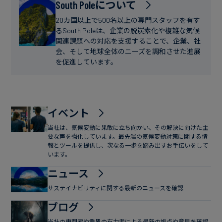
フ
South Poleについて
ー
ァ
ス
20カ国以上で500名以上の専門スタッフを有す
イ
るSouth Poleは、企業の脱炭素化や複雑な気候
関連課題への対応を支援することで、企業、社
ナ
会、そして地球全体のニーズを調和させた進展
ン
を促進しています。
ス
イベント
当社は、気候変動に果敢に立ち向かい、その解決に向けた主
要な声を強化しています。最先端の気候変動対策に関する情
報とツールを提供し、次なる一歩を踏み出すお手伝いをして
います。
ニュース
サステイナビリティに関する最新のニュースを確認
ブログ
当社の専門家や業界の有力者による最新の視点や意見を確認