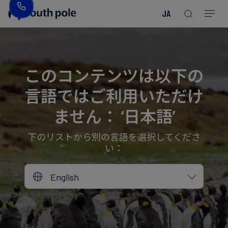
JA
企
消
プ
ガ
業
費
ロ
イ
理
財・
ジ
ド
念
フ
ェ
＆
このコンテンツは以下の
ァ
ク
レ
言語ではご利用いただけ
ッ
ト
ポ
役
シ
を
ー
員
ません： ‘日本語’
Read more
Read more
ョ
見
ト
紹
Read more
Read more
Read more
Read more
Read more
Read more
ン
る
Read more
Read more
介
下のリストから別の言語を選択してくださ
い：
今
エ
後
所
English
ネ
の
在
ル
イ
地
ギ
ベ
ー・
ン
誠