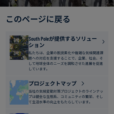
電
ト
実
力・
さ
ガ
このページに戻る
ブ
へ
ス
ロ
の
グ
取
食
South Poleが提供するソリュー
り
ション
品・
組
ケ
飲
み
ー
私たちは、企業の脱炭素化や複雑な気候関連課
料
題への対応を支援することで、企業、社会、そ
ス
して地球全体のニーズを調和させた進展を促進
ス
しています。
サ
タ
ス
デ
プロジェクトマップ
テ
ィ
当社の気候変動対策プロジェクトのラインナッ
ナ
プは健全な生態系、コミュニティの繁栄、そし
ブ
て生活水準の向上をもたらしています。
ニ
ル
ュ