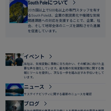
フ
South Poleについて
ー
ァ
ス
20カ国以上で500名以上の専門スタッフを有す
イ
るSouth Poleは、企業の脱炭素化や複雑な気候
関連課題への対応を支援することで、企業、社
ナ
会、そして地球全体のニーズを調和させた進展
ン
を促進しています。
ス
イベント
当社は、気候変動に果敢に立ち向かい、その解決に向けた主
要な声を強化しています。最先端の気候変動対策に関する情
報とツールを提供し、次なる一歩を踏み出すお手伝いをして
います。
ニュース
サステイナビリティに関する最新のニュースを確認
ブログ
当社の専門家や業界の有力者による最新の視点や意見を確認