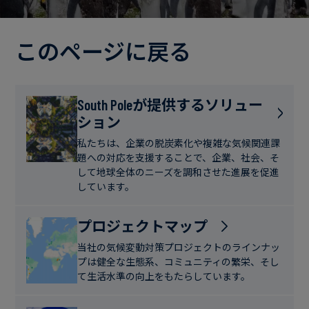
電
ト
実
力・
さ
ガ
このページに戻る
ブ
へ
ス
ロ
の
グ
取
食
South Poleが提供するソリュー
り
ション
品・
組
ケ
飲
み
ー
私たちは、企業の脱炭素化や複雑な気候関連課
料
題への対応を支援することで、企業、社会、そ
ス
して地球全体のニーズを調和させた進展を促進
ス
しています。
サ
タ
ス
デ
プロジェクトマップ
テ
ィ
当社の気候変動対策プロジェクトのラインナッ
ナ
プは健全な生態系、コミュニティの繁栄、そし
ブ
て生活水準の向上をもたらしています。
ニ
ル
ュ