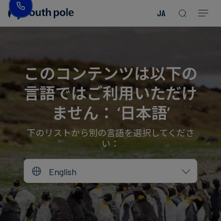
JA
企
消
プ
ガ
業
費
ロ
イ
理
財・
ジ
ド
念
フ
ェ
＆
このコンテンツは以下の
ァ
ク
レ
言語ではご利用いただけ
ッ
ト
ポ
役
シ
を
ー
員
ません： ‘日本語’
Read more
Read more
ョ
見
ト
紹
Read more
Read more
Read more
Read more
Read more
Read more
ン
る
Read more
Read more
介
下のリストから別の言語を選択してくださ
い：
今
エ
後
所
English
ネ
の
在
ル
イ
地
ギ
ベ
ー・
ン
誠