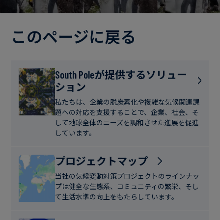
電
ト
実
力・
さ
ガ
このページに戻る
ブ
へ
ス
ロ
の
グ
取
食
South Poleが提供するソリュー
り
ション
品・
組
ケ
飲
み
ー
私たちは、企業の脱炭素化や複雑な気候関連課
料
題への対応を支援することで、企業、社会、そ
ス
して地球全体のニーズを調和させた進展を促進
ス
しています。
サ
タ
ス
デ
プロジェクトマップ
テ
ィ
当社の気候変動対策プロジェクトのラインナッ
ナ
プは健全な生態系、コミュニティの繁栄、そし
ブ
て生活水準の向上をもたらしています。
ニ
ル
ュ