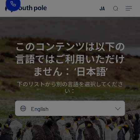
JA
企
消
プ
ガ
業
費
ロ
イ
理
財・
ジ
ド
念
フ
ェ
＆
このコンテンツは以下の
ァ
ク
レ
言語ではご利用いただけ
ッ
ト
ポ
役
シ
を
ー
員
ません： ‘日本語’
Read more
Read more
ョ
見
ト
紹
Read more
Read more
Read more
Read more
Read more
Read more
ン
る
Read more
Read more
介
下のリストから別の言語を選択してくださ
い：
今
エ
後
所
English
ネ
の
在
ル
イ
地
ギ
ベ
ー・
ン
誠