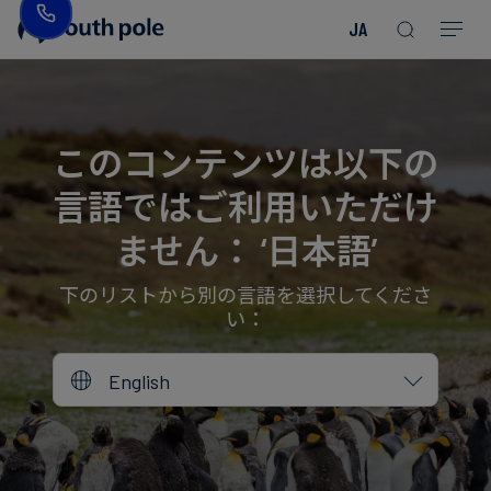
JA
企
消
プ
ガ
業
費
ロ
イ
理
財・
ジ
ド
念
フ
ェ
＆
このコンテンツは以下の
ァ
ク
レ
言語ではご利用いただけ
ッ
ト
ポ
役
シ
を
ー
員
ません： ‘日本語’
Read more
Read more
ョ
見
ト
紹
Read more
Read more
Read more
Read more
Read more
Read more
ン
る
Read more
Read more
介
下のリストから別の言語を選択してくださ
い：
今
エ
後
所
English
ネ
の
在
ル
イ
地
ギ
ベ
ー・
ン
誠