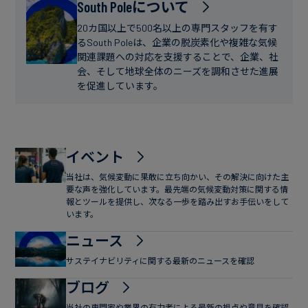
フ
South Poleについて
ー
ァ
ス
20カ国以上で500名以上の専門スタッフを有す
イ
るSouth Poleは、企業の脱炭素化や複雑な気候
関連課題への対応を支援することで、企業、社
ナ
会、そして地球全体のニーズを調和させた進展
ン
を促進しています。
ス
イベント
当社は、気候変動に果敢に立ち向かい、その解決に向けた主
要な声を強化しています。最先端の気候変動対策に関する情
報とツールを提供し、次なる一歩を踏み出すお手伝いをして
います。
ニュース
サステイナビリティに関する最新のニュースを確認
ブログ
当社の専門家や業界の有力者による最新の視点や意見を確認