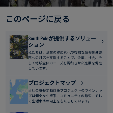
電
ト
実
力・
さ
ガ
このページに戻る
ブ
へ
ス
ロ
の
グ
取
食
South Poleが提供するソリュー
り
ション
品・
組
ケ
飲
み
ー
私たちは、企業の脱炭素化や複雑な気候関連課
料
題への対応を支援することで、企業、社会、そ
ス
して地球全体のニーズを調和させた進展を促進
ス
しています。
サ
タ
ス
デ
プロジェクトマップ
テ
ィ
当社の気候変動対策プロジェクトのラインナッ
ナ
プは健全な生態系、コミュニティの繁栄、そし
ブ
て生活水準の向上をもたらしています。
ニ
ル
ュ