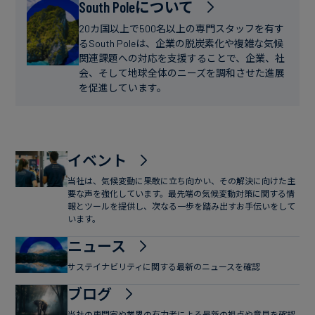
フ
South Poleについて
ー
ァ
ス
20カ国以上で500名以上の専門スタッフを有す
イ
るSouth Poleは、企業の脱炭素化や複雑な気候
関連課題への対応を支援することで、企業、社
ナ
会、そして地球全体のニーズを調和させた進展
ン
を促進しています。
ス
イベント
当社は、気候変動に果敢に立ち向かい、その解決に向けた主
要な声を強化しています。最先端の気候変動対策に関する情
報とツールを提供し、次なる一歩を踏み出すお手伝いをして
います。
ニュース
サステイナビリティに関する最新のニュースを確認
ブログ
当社の専門家や業界の有力者による最新の視点や意見を確認