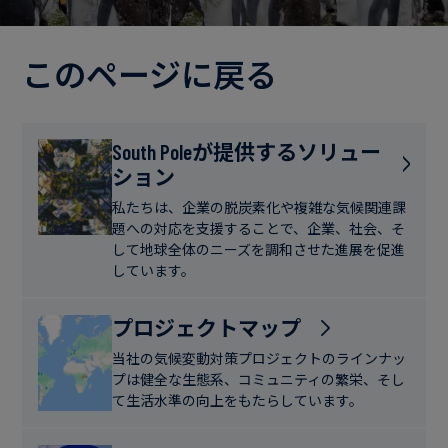
電
ト
実
力・
さ
ガ
このページに戻る
ブ
へ
ス
ロ
の
グ
取
食
South Poleが提供するソリュー
り
ション
品・
組
ケ
飲
み
ー
私たちは、企業の脱炭素化や複雑な気候関連課
料
題への対応を支援することで、企業、社会、そ
ス
して地球全体のニーズを調和させた進展を促進
ス
しています。
サ
タ
ス
デ
プロジェクトマップ
テ
ィ
当社の気候変動対策プロジェクトのラインナッ
ナ
プは健全な生態系、コミュニティの繁栄、そし
ブ
て生活水準の向上をもたらしています。
ニ
ル
ュ