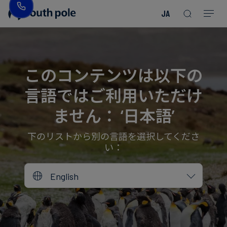
JA
企
消
プ
ガ
業
費
ロ
イ
理
財・
ジ
ド
念
フ
ェ
＆
このコンテンツは以下の
ァ
ク
レ
言語ではご利用いただけ
ッ
ト
ポ
役
シ
を
ー
員
ません： ‘日本語’
Read more
Read more
ョ
見
ト
紹
Read more
Read more
Read more
Read more
Read more
Read more
ン
る
Read more
Read more
介
下のリストから別の言語を選択してくださ
い：
今
エ
後
所
English
ネ
の
在
ル
イ
地
ギ
ベ
ー・
ン
誠