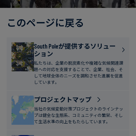
電
ト
実
力・
さ
ガ
このページに戻る
ブ
へ
ス
ロ
の
グ
取
食
South Poleが提供するソリュー
り
ション
品・
組
ケ
飲
み
ー
私たちは、企業の脱炭素化や複雑な気候関連課
料
題への対応を支援することで、企業、社会、そ
ス
して地球全体のニーズを調和させた進展を促進
ス
しています。
サ
タ
ス
デ
プロジェクトマップ
テ
ィ
当社の気候変動対策プロジェクトのラインナッ
ナ
プは健全な生態系、コミュニティの繁栄、そし
ブ
て生活水準の向上をもたらしています。
ニ
ル
ュ