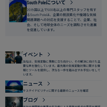
フ
South Poleについて
ー
ァ
ス
20カ国以上で500名以上の専門スタッフを有す
イ
るSouth Poleは、企業の脱炭素化や複雑な気候
関連課題への対応を支援することで、企業、社
ナ
会、そして地球全体のニーズを調和させた進展
ン
を促進しています。
ス
イベント
当社は、気候変動に果敢に立ち向かい、その解決に向けた主
要な声を強化しています。最先端の気候変動対策に関する情
報とツールを提供し、次なる一歩を踏み出すお手伝いをして
います。
ニュース
サステイナビリティに関する最新のニュースを確認
ブログ
当社の専門家や業界の有力者による最新の視点や意見を確認