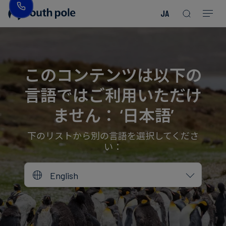
JA
企
消
プ
ガ
業
費
ロ
イ
理
財・
ジ
ド
念
フ
ェ
＆
このコンテンツは以下の
ァ
ク
レ
言語ではご利用いただけ
ッ
ト
ポ
役
シ
を
ー
員
ません： ‘日本語’
Read more
Read more
ョ
見
ト
紹
Read more
Read more
Read more
Read more
Read more
Read more
ン
る
Read more
Read more
介
下のリストから別の言語を選択してくださ
い：
今
エ
後
所
English
ネ
の
在
ル
イ
地
ギ
ベ
ー・
ン
誠