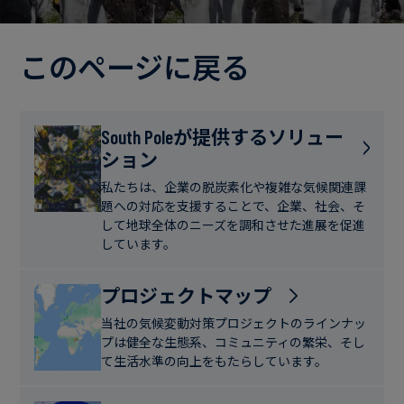
電
ト
実
力・
さ
ガ
このページに戻る
ブ
へ
ス
ロ
の
グ
取
食
South Poleが提供するソリュー
り
ション
品・
組
ケ
飲
み
ー
私たちは、企業の脱炭素化や複雑な気候関連課
料
題への対応を支援することで、企業、社会、そ
ス
して地球全体のニーズを調和させた進展を促進
ス
しています。
サ
タ
ス
デ
プロジェクトマップ
テ
ィ
当社の気候変動対策プロジェクトのラインナッ
ナ
プは健全な生態系、コミュニティの繁栄、そし
ブ
て生活水準の向上をもたらしています。
ニ
ル
ュ