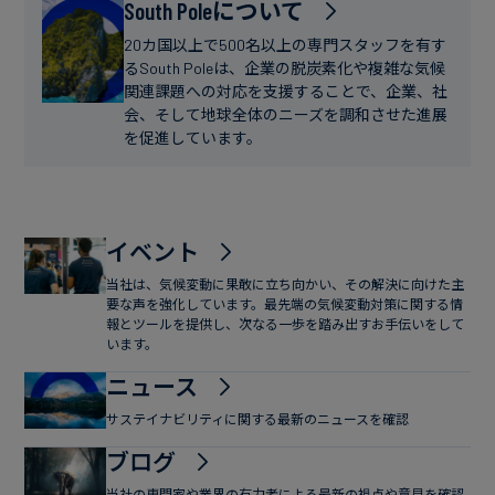
フ
South Poleについて
ー
ァ
ス
20カ国以上で500名以上の専門スタッフを有す
イ
るSouth Poleは、企業の脱炭素化や複雑な気候
関連課題への対応を支援することで、企業、社
ナ
会、そして地球全体のニーズを調和させた進展
ン
を促進しています。
ス
イベント
当社は、気候変動に果敢に立ち向かい、その解決に向けた主
要な声を強化しています。最先端の気候変動対策に関する情
報とツールを提供し、次なる一歩を踏み出すお手伝いをして
います。
ニュース
サステイナビリティに関する最新のニュースを確認
ブログ
当社の専門家や業界の有力者による最新の視点や意見を確認