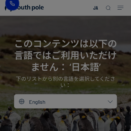
JA
企
消
プ
ガ
業
費
ロ
イ
理
財・
ジ
ド
念
フ
ェ
＆
このコンテンツは以下の
ァ
ク
レ
言語ではご利用いただけ
ッ
ト
ポ
役
シ
を
ー
員
ません： ‘日本語’
Read more
Read more
ョ
見
ト
紹
Read more
Read more
Read more
Read more
Read more
Read more
ン
る
Read more
Read more
介
下のリストから別の言語を選択してくださ
い：
今
エ
後
所
English
ネ
の
在
ル
イ
地
ギ
ベ
ー・
ン
誠