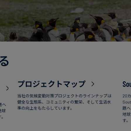
る
プロジェクトマップ
So
当社の気候変動対策プロジェクトのラインナップは
20
健全な生態系、コミュニティの繁栄、そして生活水
So
題へ
準の向上をもたらしています。
題へ
地球
地球
す。
す。