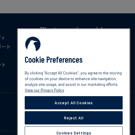
Climate news in your inbox
ディ
気候変動に関する最新のトレンド、政策、イ
ポート
ノベーションを毎月無料でお届けします。
Cookie Preferences
ント
今すぐ登録
By clicking “Accept All Cookies”, you agree to the storing
of cookies on your device to enhance site navigation,
analyze site usage, and assist in our marketing efforts.
View our Privacy Policy
Accept All Cookies
Reject All
Cookies Settings