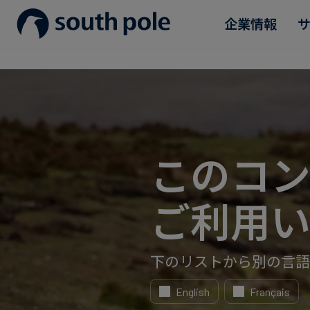
企業情報
企業理念
消費財・ファッション
プロジェクトを見る
ガイド＆レポート
役員紹介
エネルギー・電力・ガス
今後のイベント
所在地
食品・飲料
ブログ
このコ
誠実さへの取り組み
サステナブルファイナンス
ケーススタディ
ご利用い
ニュース
下のリストから別の言語
English
Français