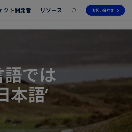
ェクト開発者
リソース
お問い合わせ
言語では
Read more
Read more
Read more
Read more
Read more
日本語’