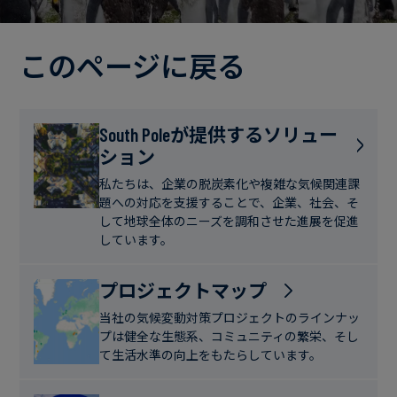
電
ト
実
力・
さ
ガ
このページに戻る
ブ
へ
ス
ロ
の
グ
取
食
South Poleが提供するソリュー
り
ション
品・
組
ケ
飲
み
ー
私たちは、企業の脱炭素化や複雑な気候関連課
料
題への対応を支援することで、企業、社会、そ
ス
して地球全体のニーズを調和させた進展を促進
ス
しています。
サ
タ
ス
デ
プロジェクトマップ
テ
ィ
当社の気候変動対策プロジェクトのラインナッ
ナ
プは健全な生態系、コミュニティの繁栄、そし
ブ
て生活水準の向上をもたらしています。
ニ
ル
ュ