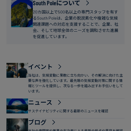
フ
South Poleについて
ー
ァ
ス
20カ国以上で500名以上の専門スタッフを有す
イ
るSouth Poleは、企業の脱炭素化や複雑な気候
関連課題への対応を支援することで、企業、社
ナ
会、そして地球全体のニーズを調和させた進展
ン
を促進しています。
ス
イベント
当社は、気候変動に果敢に立ち向かい、その解決に向けた主
要な声を強化しています。最先端の気候変動対策に関する情
報とツールを提供し、次なる一歩を踏み出すお手伝いをして
います。
ニュース
サステイナビリティに関する最新のニュースを確認
ブログ
当社の専門家や業界の有力者による最新の視点や意見を確認