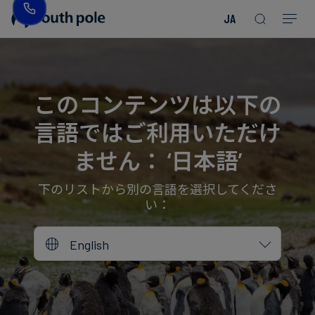
JA
企
消
プ
ガ
業
費
ロ
イ
理
財・
ジ
ド
念
フ
ェ
＆
このコンテンツは以下の
ァ
ク
レ
言語ではご利用いただけ
ッ
ト
ポ
役
シ
を
ー
員
ません： ‘日本語’
Read more
Read more
ョ
見
ト
紹
Read more
Read more
Read more
Read more
Read more
Read more
ン
る
Read more
Read more
介
下のリストから別の言語を選択してくださ
い：
今
エ
後
所
English
ネ
の
在
ル
イ
地
ギ
ベ
ー・
ン
誠