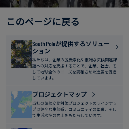
電
ト
実
力・
さ
ガ
このページに戻る
ブ
へ
ス
ロ
の
グ
取
食
South Poleが提供するソリュー
り
ション
品・
組
ケ
飲
み
ー
私たちは、企業の脱炭素化や複雑な気候関連課
料
題への対応を支援することで、企業、社会、そ
ス
して地球全体のニーズを調和させた進展を促進
ス
しています。
サ
タ
ス
デ
プロジェクトマップ
テ
ィ
当社の気候変動対策プロジェクトのラインナッ
ナ
プは健全な生態系、コミュニティの繁栄、そし
ブ
て生活水準の向上をもたらしています。
ニ
ル
ュ