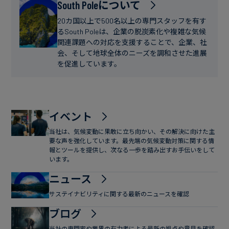
フ
South Poleについて
ー
ァ
ス
20カ国以上で500名以上の専門スタッフを有す
イ
るSouth Poleは、企業の脱炭素化や複雑な気候
関連課題への対応を支援することで、企業、社
ナ
会、そして地球全体のニーズを調和させた進展
ン
を促進しています。
ス
イベント
当社は、気候変動に果敢に立ち向かい、その解決に向けた主
要な声を強化しています。最先端の気候変動対策に関する情
報とツールを提供し、次なる一歩を踏み出すお手伝いをして
います。
ニュース
サステイナビリティに関する最新のニュースを確認
ブログ
当社の専門家や業界の有力者による最新の視点や意見を確認