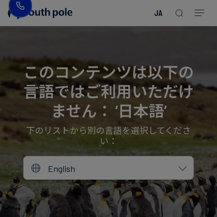
JA
企
消
プ
ガ
業
費
ロ
イ
理
財・
ジ
ド
念
フ
ェ
＆
このコンテンツは以下の
ァ
ク
レ
言語ではご利用いただけ
ッ
ト
ポ
役
シ
を
ー
員
ません： ‘日本語’
Read more
Read more
ョ
見
ト
紹
Read more
Read more
Read more
Read more
Read more
Read more
ン
る
Read more
Read more
介
下のリストから別の言語を選択してくださ
い：
今
エ
後
所
English
ネ
の
在
ル
イ
地
ギ
ベ
ー・
ン
誠