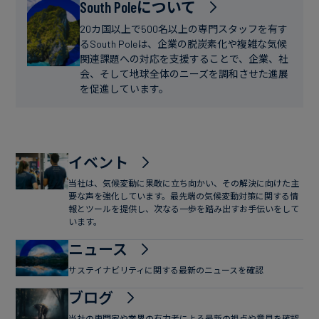
フ
South Poleについて
ー
ァ
ス
20カ国以上で500名以上の専門スタッフを有す
イ
るSouth Poleは、企業の脱炭素化や複雑な気候
関連課題への対応を支援することで、企業、社
ナ
会、そして地球全体のニーズを調和させた進展
ン
を促進しています。
ス
イベント
当社は、気候変動に果敢に立ち向かい、その解決に向けた主
要な声を強化しています。最先端の気候変動対策に関する情
報とツールを提供し、次なる一歩を踏み出すお手伝いをして
います。
ニュース
サステイナビリティに関する最新のニュースを確認
ブログ
当社の専門家や業界の有力者による最新の視点や意見を確認