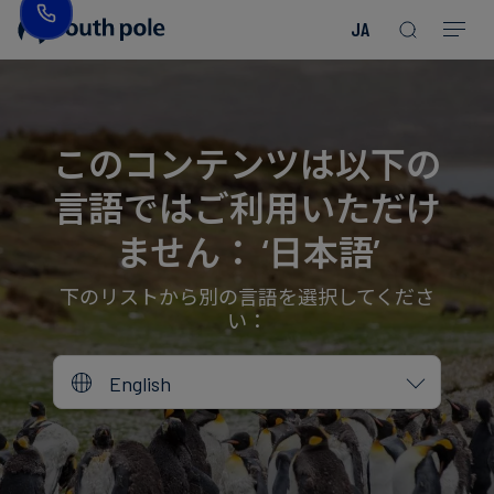
JA
企
消
プ
ガ
業
費
ロ
イ
理
財・
ジ
ド
念
フ
ェ
＆
このコンテンツは以下の
ァ
ク
レ
言語ではご利用いただけ
ッ
ト
ポ
役
シ
を
ー
員
ません： ‘日本語’
Read more
Read more
ョ
見
ト
紹
Read more
Read more
Read more
Read more
Read more
Read more
ン
る
Read more
Read more
介
下のリストから別の言語を選択してくださ
い：
今
エ
後
所
English
ネ
の
在
ル
イ
地
ギ
ベ
ー・
ン
誠