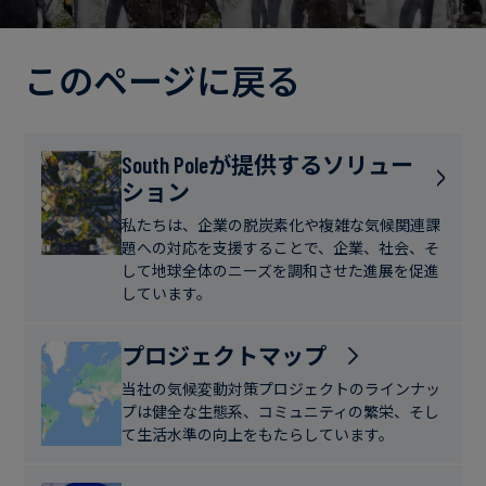
電
ト
実
力・
さ
ガ
このページに戻る
ブ
へ
ス
ロ
の
グ
取
食
South Poleが提供するソリュー
り
ション
品・
組
ケ
飲
み
ー
私たちは、企業の脱炭素化や複雑な気候関連課
料
題への対応を支援することで、企業、社会、そ
ス
して地球全体のニーズを調和させた進展を促進
ス
しています。
サ
タ
ス
デ
プロジェクトマップ
テ
ィ
当社の気候変動対策プロジェクトのラインナッ
ナ
プは健全な生態系、コミュニティの繁栄、そし
ブ
て生活水準の向上をもたらしています。
ニ
ル
ュ