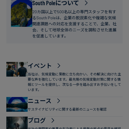
フ
South Poleについて
ー
ァ
ス
20カ国以上で500名以上の専門スタッフを有す
イ
るSouth Poleは、企業の脱炭素化や複雑な気候
関連課題への対応を支援することで、企業、社
ナ
会、そして地球全体のニーズを調和させた進展
ン
を促進しています。
ス
イベント
当社は、気候変動に果敢に立ち向かい、その解決に向けた主
要な声を強化しています。最先端の気候変動対策に関する情
報とツールを提供し、次なる一歩を踏み出すお手伝いをして
います。
ニュース
サステイナビリティに関する最新のニュースを確認
ブログ
当社の専門家や業界の有力者による最新の視点や意見を確認