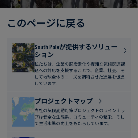
電
ト
実
力・
さ
ガ
このページに戻る
ブ
へ
ス
ロ
の
グ
取
食
South Poleが提供するソリュー
り
ション
品・
組
ケ
飲
み
ー
私たちは、企業の脱炭素化や複雑な気候関連課
料
題への対応を支援することで、企業、社会、そ
ス
して地球全体のニーズを調和させた進展を促進
ス
しています。
サ
タ
ス
デ
プロジェクトマップ
テ
ィ
当社の気候変動対策プロジェクトのラインナッ
ナ
プは健全な生態系、コミュニティの繁栄、そし
ブ
て生活水準の向上をもたらしています。
ニ
ル
ュ