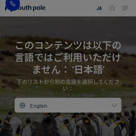
JA
企
消
プ
ガ
業
費
ロ
イ
理
財・
ジ
ド
念
フ
ェ
＆
このコンテンツは以下の
ァ
ク
レ
言語ではご利用いただけ
ッ
ト
ポ
役
シ
を
ー
員
ません： ‘日本語’
Read more
Read more
ョ
見
ト
紹
Read more
Read more
Read more
Read more
Read more
Read more
ン
る
Read more
Read more
介
下のリストから別の言語を選択してくださ
い：
今
エ
後
所
English
ネ
の
在
ル
イ
地
ギ
ベ
ー・
ン
誠