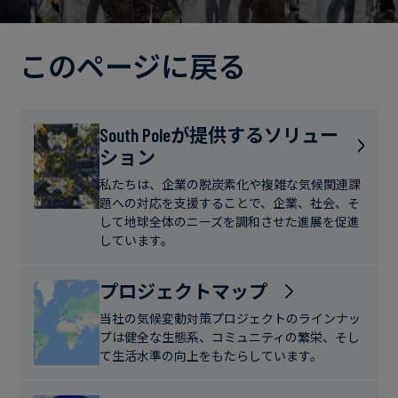
電
ト
実
力・
さ
ガ
このページに戻る
ブ
へ
ス
ロ
の
グ
取
食
South Poleが提供するソリュー
り
ション
品・
組
ケ
飲
み
ー
私たちは、企業の脱炭素化や複雑な気候関連課
料
題への対応を支援することで、企業、社会、そ
ス
して地球全体のニーズを調和させた進展を促進
ス
しています。
サ
タ
ス
デ
プロジェクトマップ
テ
ィ
当社の気候変動対策プロジェクトのラインナッ
ナ
プは健全な生態系、コミュニティの繁栄、そし
ブ
て生活水準の向上をもたらしています。
ニ
ル
ュ