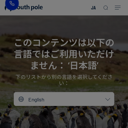
JA
企
消
プ
ガ
業
費
ロ
イ
理
財・
ジ
ド
念
フ
ェ
＆
このコンテンツは以下の
ァ
ク
レ
言語ではご利用いただけ
ッ
ト
ポ
役
シ
を
ー
員
ません： ‘日本語’
Read more
Read more
ョ
見
ト
紹
Read more
Read more
Read more
Read more
Read more
Read more
ン
る
Read more
Read more
介
下のリストから別の言語を選択してくださ
い：
今
エ
後
所
English
ネ
の
在
ル
イ
地
ギ
ベ
ー・
ン
誠