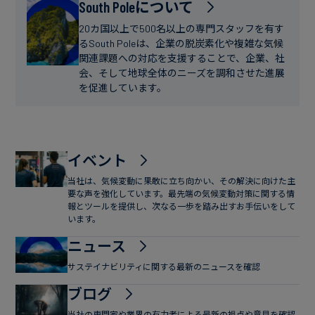
フ
South Poleについて
ー
ァ
ス
20カ国以上で500名以上の専門スタッフを有す
イ
るSouth Poleは、企業の脱炭素化や複雑な気候
関連課題への対応を支援することで、企業、社
ナ
会、そして地球全体のニーズを調和させた進展
ン
を促進しています。
ス
イベント
当社は、気候変動に果敢に立ち向かい、その解決に向けた主
要な声を強化しています。最先端の気候変動対策に関する情
報とツールを提供し、次なる一歩を踏み出すお手伝いをして
います。
ニュース
サステイナビリティに関する最新のニュースを確認
ブログ
当社の専門家や業界の有力者による最新の視点や意見を確認