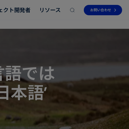
ェクト開発者
リソース
お問い合わせ
言語では
Read more
Read more
Read more
Read more
Read more
日本語’