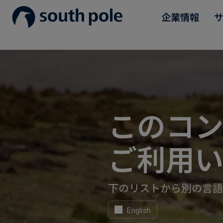
企業情報
企業理念
消費財・ファッション
プロジェクトを見る
ガイド＆レポート
役員紹介
エネルギー・電力・ガス
今後のイベント
所在地
食品・飲料
ブログ
このコ
誠実さへの取り組み
サステナブルファイナンス
ケーススタディ
ご利用い
ニュース
下のリストから別の言語
English