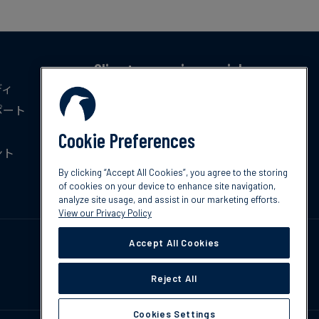
Climate news in your inbox
ディ
気候変動に関する最新のトレンド、政策、イ
ポート
ノベーションを毎月無料でお届けします。
Cookie Preferences
ント
今すぐ登録
By clicking “Accept All Cookies”, you agree to the storing
of cookies on your device to enhance site navigation,
analyze site usage, and assist in our marketing efforts.
View our Privacy Policy
Accept All Cookies
Reject All
Cookies Settings