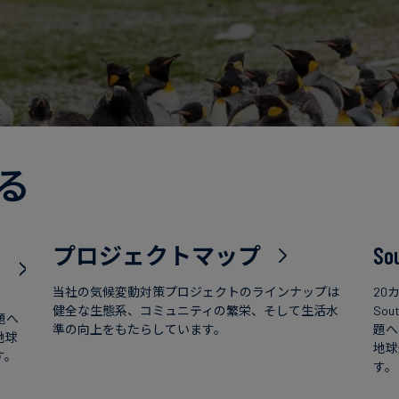
る
プロジェクトマップ
So
当社の気候変動対策プロジェクトのラインナップは
20
健全な生態系、コミュニティの繁栄、そして生活水
So
題へ
準の向上をもたらしています。
題へ
地球
地球
す。
す。