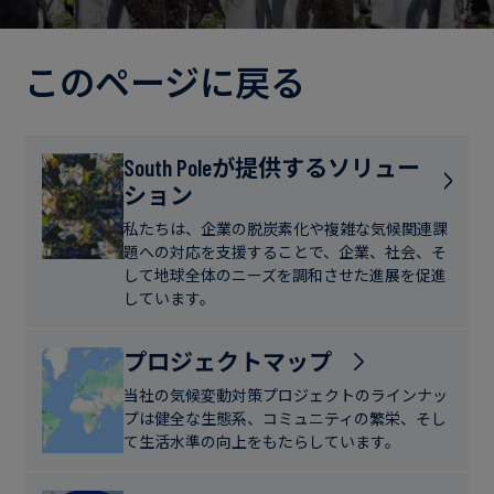
電
ト
実
力・
さ
ガ
このページに戻る
ブ
へ
ス
ロ
の
グ
取
食
South Poleが提供するソリュー
り
ション
品・
組
ケ
飲
み
ー
私たちは、企業の脱炭素化や複雑な気候関連課
料
題への対応を支援することで、企業、社会、そ
ス
して地球全体のニーズを調和させた進展を促進
ス
しています。
サ
タ
ス
デ
プロジェクトマップ
テ
ィ
当社の気候変動対策プロジェクトのラインナッ
ナ
プは健全な生態系、コミュニティの繁栄、そし
ブ
て生活水準の向上をもたらしています。
ニ
ル
ュ