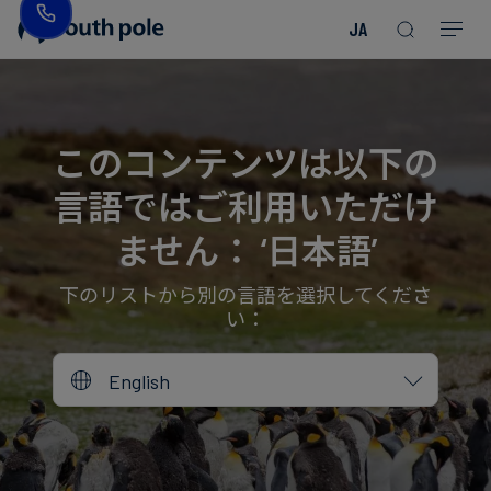
JA
企
消
プ
ガ
業
費
ロ
イ
理
財・
ジ
ド
念
フ
ェ
＆
このコンテンツは以下の
ァ
ク
レ
言語ではご利用いただけ
ッ
ト
ポ
役
シ
を
ー
員
ません： ‘日本語’
Read more
Read more
ョ
見
ト
紹
Read more
Read more
Read more
Read more
Read more
Read more
ン
る
Read more
Read more
介
下のリストから別の言語を選択してくださ
い：
今
エ
後
所
English
ネ
の
在
ル
イ
地
ギ
ベ
ー・
ン
誠