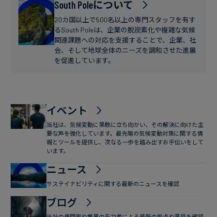
フ
South Poleについて
ー
ァ
ス
20カ国以上で500名以上の専門スタッフを有す
イ
るSouth Poleは、企業の脱炭素化や複雑な気候
関連課題への対応を支援することで、企業、社
ナ
会、そして地球全体のニーズを調和させた進展
ン
を促進しています。
ス
イベント
当社は、気候変動に果敢に立ち向かい、その解決に向けた主
要な声を強化しています。最先端の気候変動対策に関する情
報とツールを提供し、次なる一歩を踏み出すお手伝いをして
います。
ニュース
サステイナビリティに関する最新のニュースを確認
ブログ
当社の専門家や業界の有力者による最新の視点や意見を確認