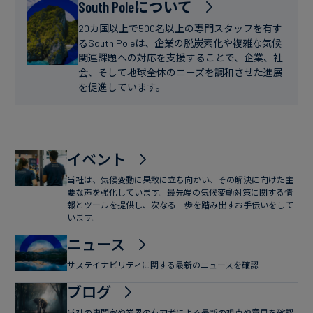
フ
South Poleについて
ー
ァ
ス
20カ国以上で500名以上の専門スタッフを有す
イ
るSouth Poleは、企業の脱炭素化や複雑な気候
関連課題への対応を支援することで、企業、社
ナ
会、そして地球全体のニーズを調和させた進展
ン
を促進しています。
ス
イベント
当社は、気候変動に果敢に立ち向かい、その解決に向けた主
要な声を強化しています。最先端の気候変動対策に関する情
報とツールを提供し、次なる一歩を踏み出すお手伝いをして
います。
ニュース
サステイナビリティに関する最新のニュースを確認
ブログ
当社の専門家や業界の有力者による最新の視点や意見を確認