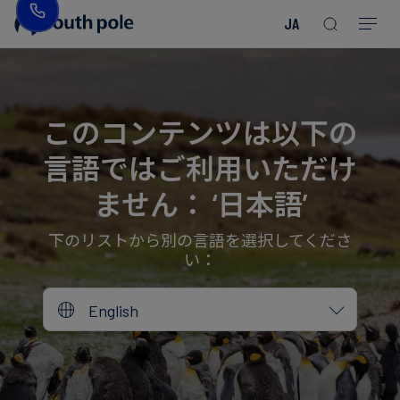
JA
企
消
プ
ガ
業
費
ロ
イ
理
財・
ジ
ド
念
フ
ェ
＆
このコンテンツは以下の
ァ
ク
レ
言語ではご利用いただけ
ッ
ト
ポ
役
シ
を
ー
員
ません： ‘日本語’
Read more
Read more
ョ
見
ト
紹
Read more
Read more
Read more
Read more
Read more
Read more
ン
る
Read more
Read more
介
下のリストから別の言語を選択してくださ
い：
今
エ
後
所
English
ネ
の
在
ル
イ
地
ギ
ベ
ー・
ン
誠