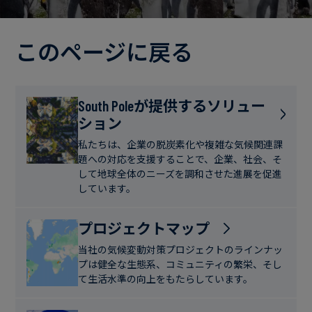
電
ト
実
力・
さ
ガ
このページに戻る
ブ
へ
ス
ロ
の
グ
取
食
South Poleが提供するソリュー
り
ション
品・
組
ケ
飲
み
ー
私たちは、企業の脱炭素化や複雑な気候関連課
料
題への対応を支援することで、企業、社会、そ
ス
して地球全体のニーズを調和させた進展を促進
ス
しています。
サ
タ
ス
デ
プロジェクトマップ
テ
ィ
当社の気候変動対策プロジェクトのラインナッ
ナ
プは健全な生態系、コミュニティの繁栄、そし
ブ
て生活水準の向上をもたらしています。
ニ
ル
ュ