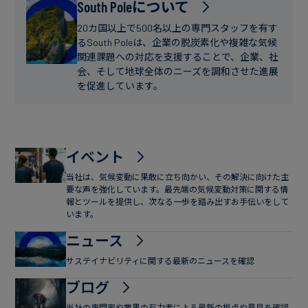
フ
South Poleについて
ー
ァ
ス
20カ国以上で500名以上の専門スタッフを有す
イ
るSouth Poleは、企業の脱炭素化や複雑な気候
関連課題への対応を支援することで、企業、社
ナ
会、そして地球全体のニーズを調和させた進展
ン
を促進しています。
ス
イベント
当社は、気候変動に果敢に立ち向かい、その解決に向けた主
要な声を強化しています。最先端の気候変動対策に関する情
報とツールを提供し、次なる一歩を踏み出すお手伝いをして
います。
ニュース
サステイナビリティに関する最新のニュースを確認
ブログ
当社の専門家や業界の有力者による最新の視点や意見を確認