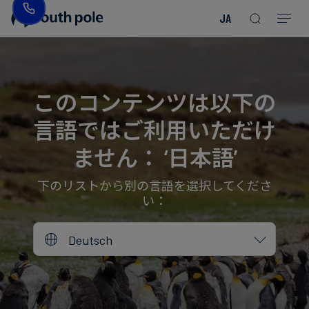
JA
企
消
プ
ガ
業
費
ロ
イ
理
財・
ジ
ド
念
フ
ェ
＆
このコンテンツは以下の
ァ
ク
レ
言語ではご利用いただけ
ッ
ト
ポ
役
シ
を
ー
員
ません： ‘日本語’
Read more
Read more
ョ
見
ト
紹
Read more
Read more
Read more
Read more
Read more
Read more
ン
る
Read more
Read more
介
下のリストから別の言語を選択してくださ
い：
今
エ
後
所
Deutsch
ネ
の
在
ル
イ
地
ギ
ベ
ー・
ン
誠