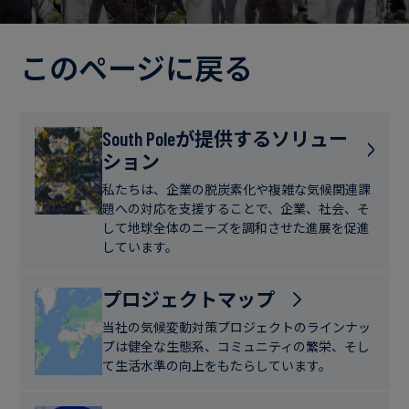
電
ト
実
力・
さ
ガ
このページに戻る
ブ
へ
ス
ロ
の
グ
取
食
South Poleが提供するソリュー
り
ション
品・
組
ケ
飲
み
ー
私たちは、企業の脱炭素化や複雑な気候関連課
料
題への対応を支援することで、企業、社会、そ
ス
して地球全体のニーズを調和させた進展を促進
ス
しています。
サ
タ
ス
デ
プロジェクトマップ
テ
ィ
当社の気候変動対策プロジェクトのラインナッ
ナ
プは健全な生態系、コミュニティの繁栄、そし
ブ
て生活水準の向上をもたらしています。
ニ
ル
ュ