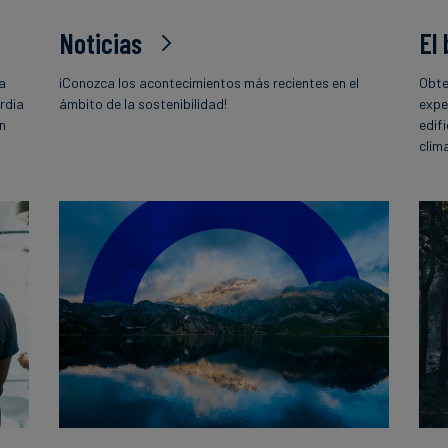
Noticias
El
la
¡Conozca los acontecimientos más recientes en el
Obte
rdia
ámbito de la sostenibilidad!
expe
ón
edif
o
clim