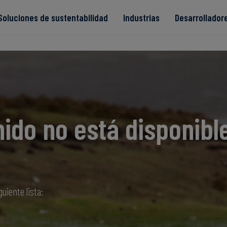
Soluciones de sustentabilidad
Industrias
Desarrollador
s
ido no está disponibl
Read more
Read more
ntegridad
Read more
Read more
Read more
guiente lista: