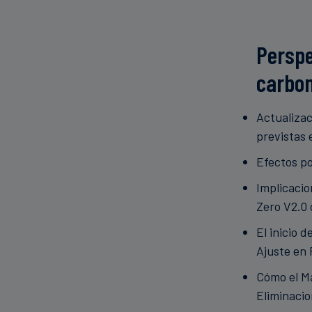
Perspe
carbo
Actualizac
previstas 
Efectos po
Implicacio
Zero V2.0 
El inicio 
Ajuste en 
Cómo el Ma
Eliminaci