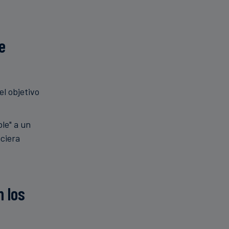
e
el objetivo
le" a un
ciera
 los