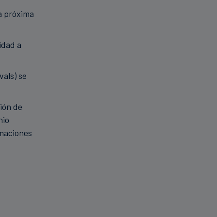
a próxima
idad a
vals) se
ción de
nio
rmaciones