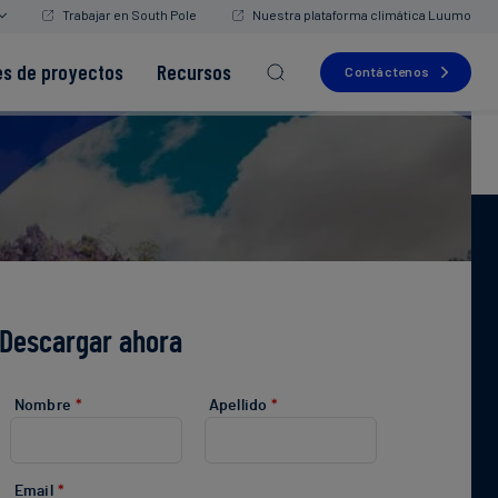
Trabajar en South Pole
Nuestra plataforma climática Luumo
es de proyectos
Recursos
Contáctenos
Read more
Read more
Read more
Read more
Read more