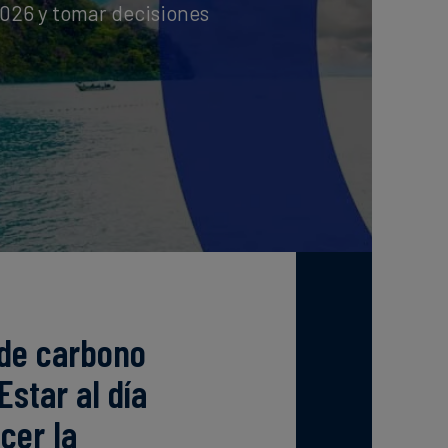
026 y tomar decisiones
 de carbono
Estar al día
cer la