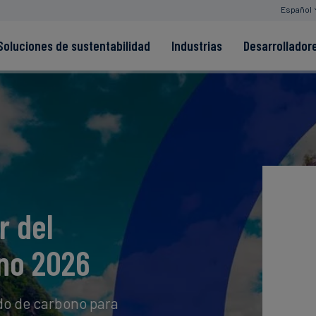
Español
Soluciones de sustentabilidad
Industrias
Desarrollador
s
Read more
Read more
ntegridad
Read more
Read more
Read more
r del
no 2026
do de carbono para