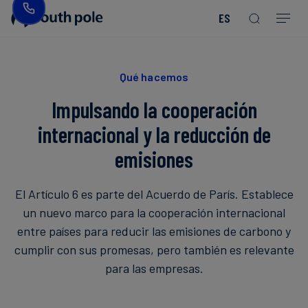
ES
Nuestra
Bienes
Descubre
Guías
misión
de
nuestros
y
consumo
proyectos
reportes
Qué hacemos
-
Liderazgo
Impulsando la cooperación
Moda
Próximos
eventos
internacional y la reducción de
Ubicaciones
Energía
Read more
Read more
emisiones
y
Read more
Read more
Read more
Read more
Read more
Read more
Blog
Nuestro
Read more
Read more
servicios
compromiso
El Artículo 6 es parte del Acuerdo de París. Establece
públicos
con
Casos
un nuevo marco para la cooperación internacional
la
de
entre países para reducir las emisiones de carbono y
Alimentos
integridad
estudio
cumplir con sus promesas, pero también es relevante
y
para las empresas.
bebidas
Noticias