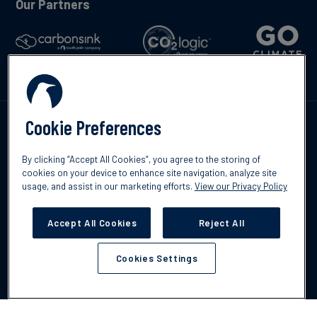
Our Partners
Cookie Preferences
Contáctenos
By clicking “Accept All Cookies”, you agree to the storing of
cookies on your device to enhance site navigation, analyze site
usage, and assist in our marketing efforts.
View our Privacy Policy
©2026 South Pole
Política de protección de datos
Descargo de
Accept All Cookies
Reject All
responsabilidad
Cookies Settings
Cookies Settings