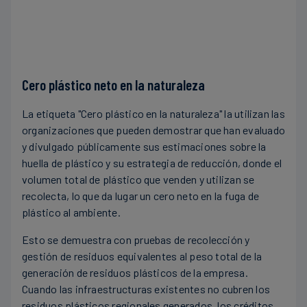
Cero plástico neto en la naturaleza
La etiqueta "Cero plástico en la naturaleza" la utilizan las
La etiqueta "Cero plástico neto desperdiciado" la
organizaciones que pueden demostrar que han evaluado
utilizan las organizaciones que pueden demostrar que
y divulgado públicamente sus estimaciones sobre la
han evaluado y divulgado públicamente sus
huella de plástico y su estrategia de reducción, donde el
estimaciones sobre la huella de plástico y su estrategia
volumen total de plástico que venden y utilizan se
de reducción, y que el volumen total de plástico que
recolecta, lo que da lugar un cero neto en la fuga de
venden y utilizan se recolecta y recicla.
plástico al ambiente.
Esto se demuestra mediante pruebas de recolección y
Esto se demuestra con pruebas de recolección y
reciclado de residuos, equivalentes a los residuos de
gestión de residuos equivalentes al peso total de la
plástico generados por la empresa. Cuando la
generación de residuos plásticos de la empresa.
infraestructura de gestión de residuos existente no
Cuando las infraestructuras existentes no cubren los
cubra los residuos de plástico generados a nivel
residuos plásticos regionales generados, los créditos
regional, los créditos de recolección de residuos pueden